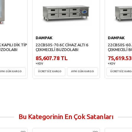
DAMPAK
DAMPAK
KAPILI DİK TİP
22CBS0S-70.6C CİHAZ ALTI 6
22CBS0S-60.
BUZDOLABI
ÇEKMECELİ BUZDOLABI
ÇEKMECELİ 
85,607.78 TL
75,619.53
+ KDV
+ KDV
AYNI GÜN KARGO
ÜCRETSİZ KARGO
AYNI GÜN KARGO
ÜCRETSİZ KAR
e
Sepete Ekle
Sepe
Bu Kategorinin En Çok Satanları