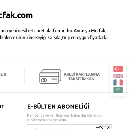
tfak.com
ün yeni nesil e-ticaret platformudur. Avrasya Mutfak,
erce ürünü inceleyip, karşılaştırıp en uygun fiyatlarla
er
E-BÜLTEN ABONELİĞİ
Kampanya ve yeniliklerden haberdar olmak için
e-bültenimize kayıt olun.