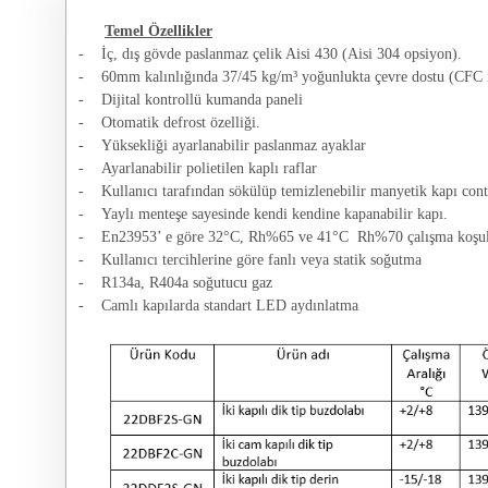
Temel Özellikler
-
İç, dış gövde paslanmaz çelik Aisi 430 (Aisi 304 opsiyon).
-
60mm kalınlığında 37/45 kg/m³ yoğunlukta çevre dostu (CFC i
-
Dijital kontrollü kumanda paneli
-
Otomatik defrost özelliği.
-
Yüksekliği ayarlanabilir paslanmaz ayaklar
-
Ayarlanabilir polietilen kaplı raflar
-
Kullanıcı tarafından sökülüp temizlenebilir manyetik kapı cont
-
Yaylı menteşe sayesinde kendi kendine kapanabilir kapı.
-
En23953’ e göre 32°C, Rh%65 ve 41°C Rh%70 çalışma koşul
-
Kullanıcı tercihlerine göre fanlı veya statik soğutma
-
R134a, R404a soğutucu gaz
-
Camlı kapılarda standart LED aydınlatma