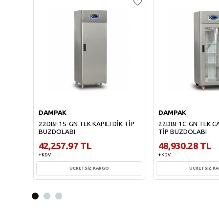
DAMPAK
DAMPAK
22DBF1S-GN TEK KAPILI DİK TİP
22DBF1C-GN TEK CA
BUZDOLABI
TİP BUZDOLABI
42,257.97 TL
48,930.28 TL
+ KDV
+ KDV
ÜCRETSİZ KARGO
ÜCRETSİZ K
Sepete Ekle
Sepete Ekl