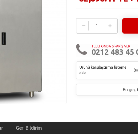
TELEFONDA SİPARİŞ VER
0212 483 45 
Ürünü karşılaştırma listeme
(
Ka
ekle
En geç
ar
Geri Bildirim