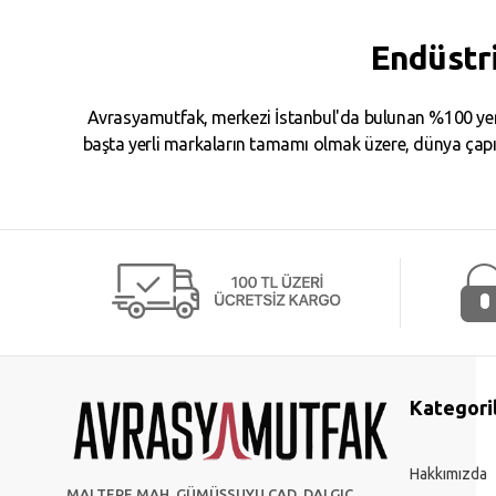
Endüstr
Avrasyamutfak, merkezi İstanbul'da bulunan %100 yerl
başta yerli markaların tamamı olmak üzere, dünya çapın
Kategori
Hakkımızda
MALTEPE MAH. GÜMÜŞSUYU CAD. DALGIÇ