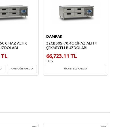
DAMPAK
DAMP
6C CİHAZ ALTI 6
22CBS0S-70.4C CİHAZ ALTI 4
22CBS
BUZDOLABI
ÇEKMECELİ BUZDOLABI
ÇEKME
 TL
66,723.11 TL
62,2
+ KDV
+ KDV
GO
AYNI GÜN KARGO
ÜCRETSİZ KARGO
te Ekle
Sepete Ekle