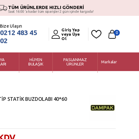
TÜM ÜRÜNLERDE HIZLI GÖNDERİ
Saat 16:00 ‘a kadar tüm siparişler 2 gün içinde kargoda!
Bize Ulaşın
Giriş Yap
0212 483 45
0
veya Üye
Ol
02
YA
HİJYEN
PASLANMAZ
Markalar
ARI
BULAŞIK
ÜRÜNLER
 TİP STATİK BUZDOLABI 40*60
 KDV