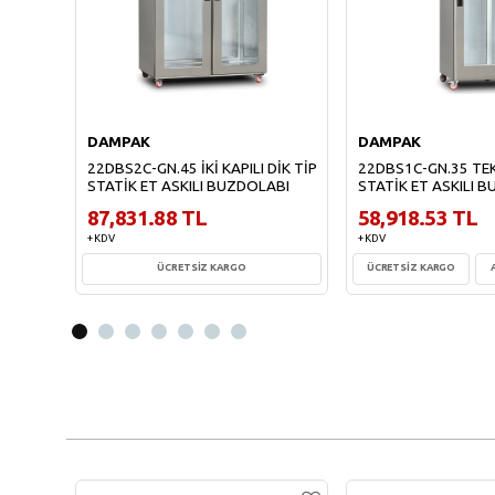
DAMPAK
DAMPAK
22DBS2C-GN.45 İKİ KAPILI DİK TİP
22DBS1C-GN.35 TEK 
STATİK ET ASKILI BUZDOLABI
STATİK ET ASKILI 
87,831.88 TL
58,918.53 TL
+ KDV
+ KDV
ÜCRETSİZ KARGO
ÜCRETSİZ KARGO
Sepete Ekle
Sepete Ekl