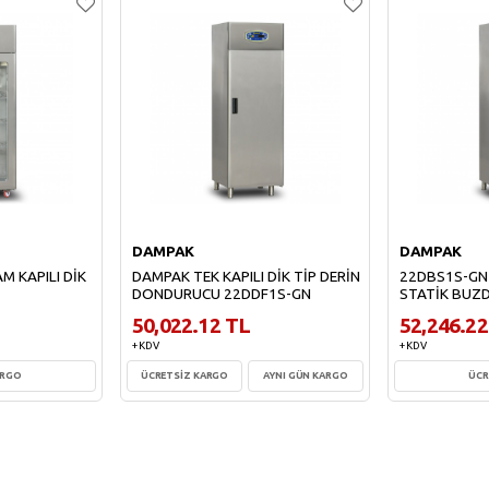
DAMPAK
DAMPAK
M KAPILI DİK
DAMPAK TEK KAPILI DİK TİP DERİN
22DBS1S-GN T
DONDURUCU 22DDF1S-GN
STATİK BUZ
50,022.12 TL
52,246.22
+ KDV
+ KDV
ARGO
ÜCRETSİZ KARGO
AYNI GÜN KARGO
ÜCR
e
Sepete Ekle
Sepe