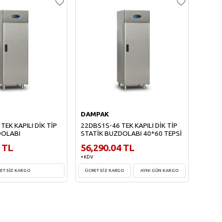
DAMPAK
DAMP
EK KAPILI DİK TİP
22DBS1S-46 TEK KAPILI DİK TİP
22DBF2
DOLABI
STATİK BUZDOLABI 40*60 TEPSİ
BUZD
 TL
56,290.04 TL
58,9
+ KDV
+ KDV
ETSİZ KARGO
ÜCRETSİZ KARGO
AYNI GÜN KARGO
te Ekle
Sepete Ekle