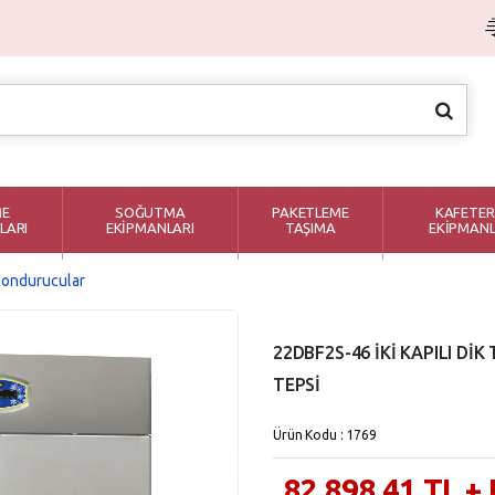
ME
SOĞUTMA
PAKETLEME
KAFETER
LARI
EKİPMANLARI
TAŞIMA
EKİPMANL
Dondurucular
22DBF2S-46 İKİ KAPILI DİK
TEPSİ
Ürün Kodu : 1769
82,898.41
TL
+