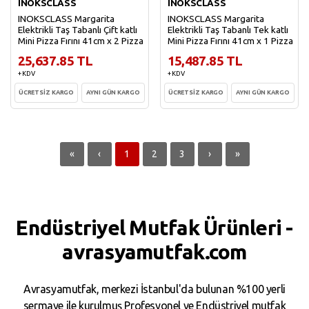
INOKSCLASS
INOKSCLASS
INOKSCLASS Margarita
INOKSCLASS Margarita
Elektrikli Taş Tabanlı Çift katlı
Elektrikli Taş Tabanlı Tek katlı
Mini Pizza Fırını 41cm x 2 Pizza
Mini Pizza Fırını 41cm x 1 Pizza
25,637.85 TL
15,487.85 TL
+ KDV
+ KDV
ÜCRETSİZ KARGO
AYNI GÜN KARGO
ÜCRETSİZ KARGO
AYNI GÜN KARGO
Sepete Ekle
Sepete Ekle
«
‹
1
2
3
›
»
Endüstriyel Mutfak Ürünleri -
avrasyamutfak.com
Avrasyamutfak, merkezi İstanbul'da bulunan %100 yerli
sermaye ile kurulmuş Profesyonel ve Endüstriyel mutfak