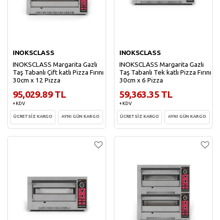
INOKSCLASS
INOKSCLASS
INOKSCLASS Margarita Gazlı
INOKSCLASS Margarita Gazlı
Taş Tabanlı Çift katlı Pizza Fırını
Taş Tabanlı Tek katlı Pizza Fırını
30cm x 12 Pizza
30cm x 6 Pizza
95,029.89 TL
59,363.35 TL
+ KDV
+ KDV
ÜCRETSİZ KARGO
AYNI GÜN KARGO
ÜCRETSİZ KARGO
AYNI GÜN KARGO
Sepete Ekle
Sepete Ekle