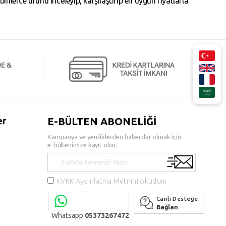
erce ürünü inceleyip, karşılaştırıp en uygun fiyatlarla
er
E-BÜLTEN ABONELİĞİ
Kampanya ve yeniliklerden haberdar olmak için
e-bültenimize kayıt olun.
KVKK Aydınlatma Metnini okudum
Canlı Desteğe
Bağlan
Whatsapp
05373267472