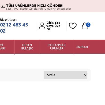
TÜM ÜRÜNLERDE HIZLI GÖNDERİ
Saat 16:00 ‘a kadar tüm siparişler 2 gün içinde kargoda!
Bize Ulaşın
Giriş Yap
0212 483 45
0
veya Üye
Ol
02
YA
HİJYEN
PASLANMAZ
Markalar
ARI
BULAŞIK
ÜRÜNLER