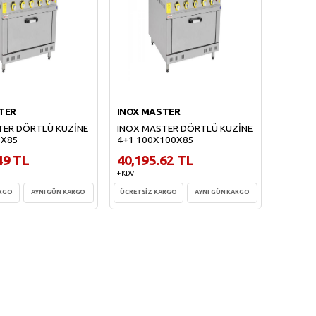
TER
INOX MASTER
TER DÖRTLÜ KUZİNE
INOX MASTER DÖRTLÜ KUZİNE
0X85
4+1 100X100X85
49 TL
40,195.62 TL
+ KDV
ARGO
AYNI GÜN KARGO
ÜCRETSİZ KARGO
AYNI GÜN KARGO
ete Ekle
Sepete Ekle