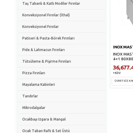
Taş Tabanlı & Katlı Modiler Fırınlar
Konveksiyonel Fırınlar (İthal)
Konveksiyonel Fırınlar
Patiseri & Pasta-Börek Fırınları
INOX MAS
Pide & Lahmacun Fırınları
INOX MAS
4+1 80X8
Tütsüleme & Pişirme Fırınları
36,677.
Pizza Fırınları
+ KDV
ÜCRETSİZ K
Mayalama Kabinleri
Sep
Tandırlar
Mikrodalgalar
Ocakbaşı Izgara & Mangal
Ocak Taban Raflı & Set Üstü