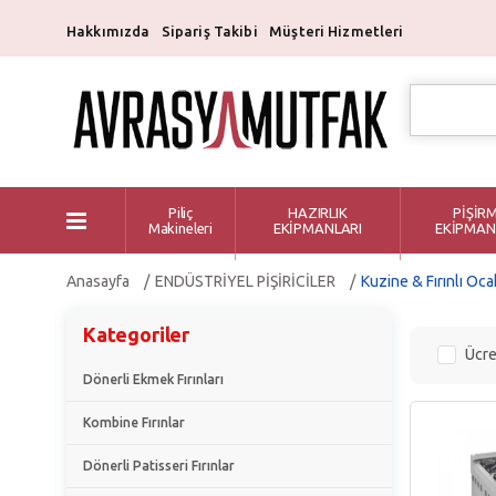
Hakkımızda
Sipariş Takibi
Müşteri Hizmetleri
Piliç
HAZIRLIK
PİŞİR
Makineleri
EKİPMANLARI
EKİPMAN
Anasayfa
ENDÜSTRİYEL PİŞİRİCİLER
Kuzine & Fırınlı Oca
Kategoriler
Ücre
Dönerli Ekmek Fırınları
Kombine Fırınlar
Dönerli Patisseri Fırınlar