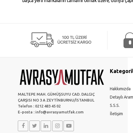
başta yerli markaların tamamı olmak üzere, dünya çapın
Kategori
Hakkımızda
MALTEPE MAH. GÜMÜŞSUYU CAD. DALGIÇ
Detaylı Ara
ÇARŞISI NO 3 A ZEYTİNBURNU/İSTANBUL
S.S.S.
Telefon : 0212 483 45 02
E-posta :
info@avrasyamutfak.com
İletişim