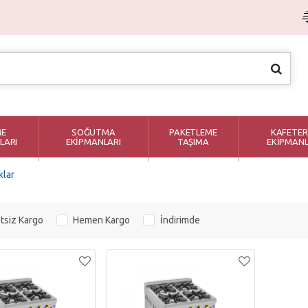
ME
SOĞUTMA
PAKETLEME
KAFETER
LARI
EKİPMANLARI
TAŞIMA
EKİPMANL
klar
tsiz Kargo
Hemen Kargo
İndirimde