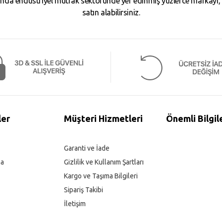
da endüstriyel mutfak sektöründe yer edinmiş yüzlerce markayı, binl
satın alabilirsiniz.
ler
Müşteri Hizmetleri
Önemli Bilgil
Garanti ve İade
ma
Gizlilik ve Kullanım Şartları
Kargo ve Taşıma Bilgileri
Sipariş Takibi
İletişim