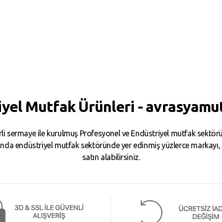
iyel Mutfak Ürünleri - avrasyamu
i sermaye ile kurulmuş Profesyonel ve Endüstriyel mutfak sektörün
da endüstriyel mutfak sektöründe yer edinmiş yüzlerce markayı, binl
satın alabilirsiniz.