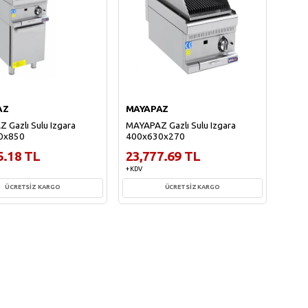
AZ
MAYAPAZ
 Gazlı Sulu Izgara
MAYAPAZ Gazlı Sulu Izgara
0x850
400x630x270
5.18 TL
23,777.69 TL
+ KDV
ÜCRETSİZ KARGO
ÜCRETSİZ KARGO
Sepete Ekle
Sepete Ekle