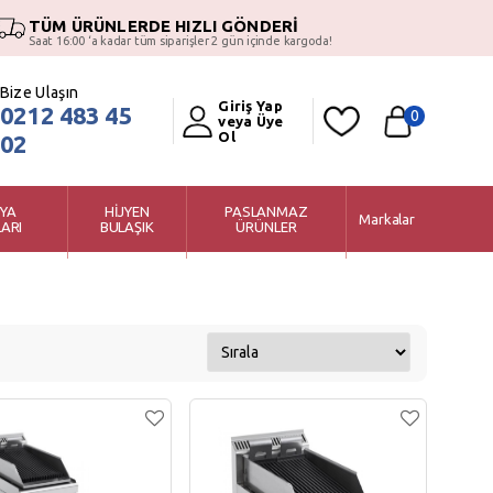
TÜM ÜRÜNLERDE HIZLI GÖNDERİ
Saat 16:00 ‘a kadar tüm siparişler 2 gün içinde kargoda!
Bize Ulaşın
Giriş Yap
0212 483 45
0
veya Üye
Ol
02
YA
HİJYEN
PASLANMAZ
Markalar
ARI
BULAŞIK
ÜRÜNLER