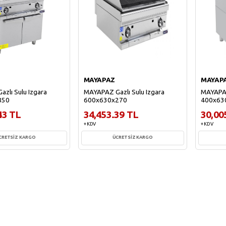
MAYAPAZ
MAYAP
zlı Sulu Izgara
MAYAPAZ Gazlı Sulu Izgara
MAYAPAZ
850
600x630x270
400x63
43 TL
34,453.39 TL
30,00
+ KDV
+ KDV
CRETSİZ KARGO
ÜCRETSİZ KARGO
ete Ekle
Sepete Ekle