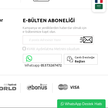
er
E-BÜLTEN ABONELİĞİ
Kampanya ve yeniliklerden haberdar olmak için
e-bültenimize kayıt olun.
KVKK Aydınlatma Metnini okudum
Canlı Desteğe
Bağlan
Whatsapp
05373267472
WhatsApp Destek Hattı