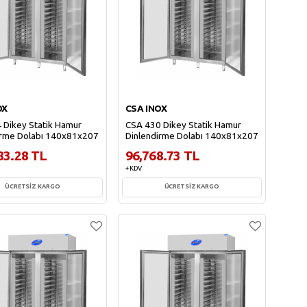
OX
CSA INOX
 Dikey Statik Hamur
CSA 430 Dikey Statik Hamur
irme Dolabı 140x81x207
Dinlendirme Dolabı 140x81x207
83.28 TL
96,768.73 TL
+ KDV
ÜCRETSİZ KARGO
ÜCRETSİZ KARGO
Sepete Ekle
Sepete Ekle