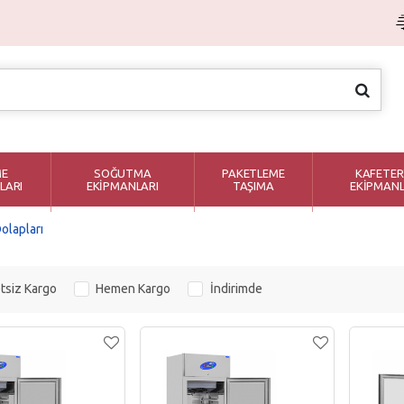
ME
SOĞUTMA
PAKETLEME
KAFETER
LARI
EKİPMANLARI
TAŞIMA
EKİPMANL
olapları
tsiz Kargo
Hemen Kargo
İndirimde