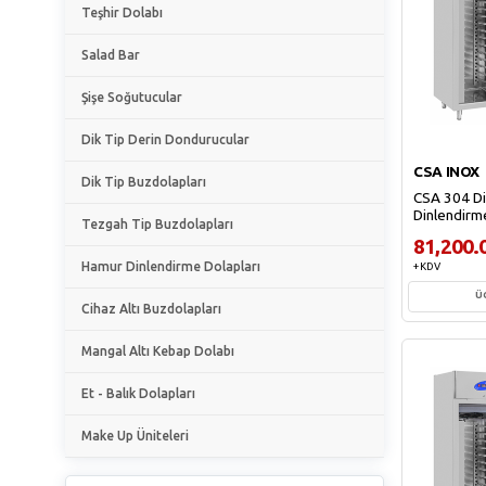
Teşhir Dolabı
Salad Bar
Şişe Soğutucular
Dik Tip Derin Dondurucular
CSA INOX
Dik Tip Buzdolapları
CSA 304 Di
Dinlendirm
Tezgah Tip Buzdolapları
81,200.
Hamur Dinlendirme Dolapları
+ KDV
Ü
Cihaz Altı Buzdolapları
Sep
Mangal Altı Kebap Dolabı
Et - Balık Dolapları
Make Up Üniteleri