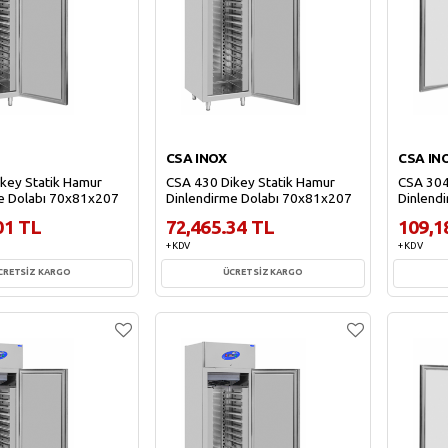
CSA INOX
CSA IN
key Statik Hamur
CSA 430 Dikey Statik Hamur
CSA 304
e Dolabı 70x81x207
Dinlendirme Dolabı 70x81x207
Dinlend
01 TL
72,465.34 TL
109,1
+ KDV
+ KDV
CRETSİZ KARGO
ÜCRETSİZ KARGO
ete Ekle
Sepete Ekle