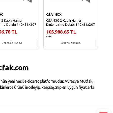
OX
CSA INOX
 2 Kapılı Hamur
CSA 430 2 Kapılı Hamur
irme Dolabı 140x81x207
Dinlendirme Dolabı 140x81x207
56.78 TL
105,988.65 TL
+ KDV
ÜCRETSİZ KARGO
ÜCRETSİZ KARGO
Sepete Ekle
Sepete Ekle
tfak.com
ün yeni nesil e-ticaret platformudur. Avrasya Mutfak,
erce ürünü inceleyip, karşılaştırıp en uygun fiyatlarla