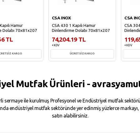
CSA INOX
CSA IN
Kapılı Hamur
CSA 430 1 Kapılı Hamur
CSA 304
e Dolabı 70x81x207
Dinlendirme Dolabı 70x81x207
Dinlend
56 TL
74,204.19 TL
119,6
+ KDV
+ KDV
CRETSİZ KARGO
ÜCRETSİZ KARGO
ete Ekle
Sepete Ekle
iyel Mutfak Ürünleri - avrasyamu
i sermaye ile kurulmuş Profesyonel ve Endüstriyel mutfak sektörün
da endüstriyel mutfak sektöründe yer edinmiş yüzlerce markayı, binl
satın alabilirsiniz.