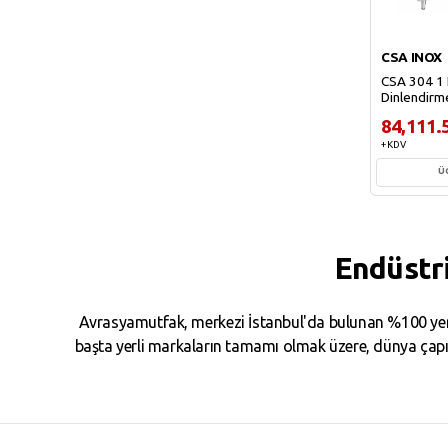
CSA INOX
CSA 304 1 
Dinlendirm
84,111.
+ KDV
Ü
Sep
Endüstr
Avrasyamutfak, merkezi İstanbul'da bulunan %100 yerl
başta yerli markaların tamamı olmak üzere, dünya çapın