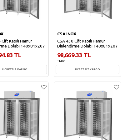
OX
CSA INOX
Çift Kapılı Hamur
CSA 430 Çift Kapılı Hamur
irme Dolabı 140x81x207
Dinlendirme Dolabı 140x81x207
94.83 TL
98,669.33 TL
+ KDV
ÜCRETSİZ KARGO
ÜCRETSİZ KARGO
Sepete Ekle
Sepete Ekle