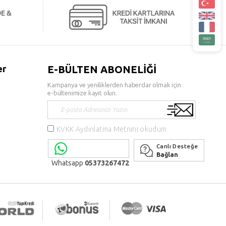
er
E-BÜLTEN ABONELİĞİ
Kampanya ve yeniliklerden haberdar olmak için
e-bültenimize kayıt olun.
KVKK Aydınlatma Metnini okudum
Canlı Desteğe
Bağlan
Whatsapp
05373267472