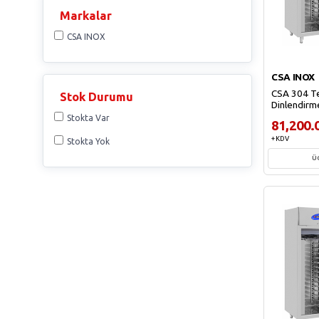
Markalar
CSA INOX
CSA INOX
CSA 304 Te
Stok Durumu
Dinlendirm
Stokta Var
81,200.
+ KDV
Stokta Yok
Ü
Sep