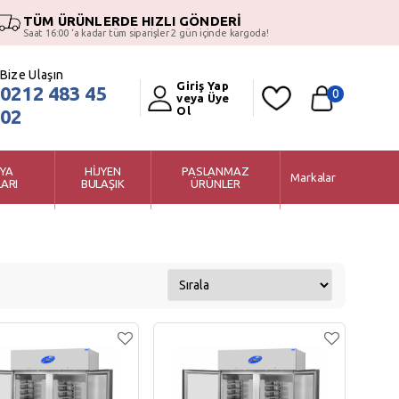
TÜM ÜRÜNLERDE HIZLI GÖNDERİ
Saat 16:00 ‘a kadar tüm siparişler 2 gün içinde kargoda!
Bize Ulaşın
Giriş Yap
0212 483 45
0
veya Üye
Ol
02
YA
HİJYEN
PASLANMAZ
Markalar
ARI
BULAŞIK
ÜRÜNLER