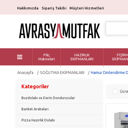
Hakkımızda
Sipariş Takibi
Müşteri Hizmetleri
Piliç
HAZIRLIK
PİŞİR
Makineleri
EKİPMANLARI
EKİPMAN
Anasayfa
SOĞUTMA EKİPMANLARI
Hamur Dinlendirme D
Kategoriler
Ücre
Buzdolabı ve Derin Dondurucular
Banket Arabaları
Pizza Hazırlık Dolabı