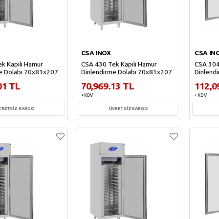
CSA INOX
CSA IN
k Kapılı Hamur
CSA 430 Tek Kapılı Hamur
CSA 304 
e Dolabı 70x81x207
Dinlendirme Dolabı 70x81x207
Dinlend
01 TL
70,969.13 TL
112,0
+ KDV
+ KDV
CRETSİZ KARGO
ÜCRETSİZ KARGO
ete Ekle
Sepete Ekle