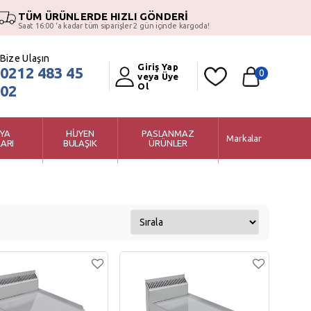
TÜM ÜRÜNLERDE HIZLI GÖNDERİ
Saat 16:00 ‘a kadar tüm siparişler 2 gün içinde kargoda!
Bize Ulaşın
Giriş Yap
0212 483 45
0
veya Üye
Ol
02
YA
HİJYEN
PASLANMAZ
Markalar
ARI
BULAŞIK
ÜRÜNLER