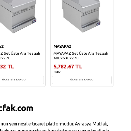
AZ
MAYAPAZ
 Set Üstü Ara Tezgah
MAYAPAZ Set Üstü Ara Tezgah
0x270
400x630x270
.32 TL
5,782.67 TL
+ KDV
ÜCRETSİZ KARGO
ÜCRETSİZ KARGO
Sepete Ekle
Sepete Ekle
tfak.com
ün yeni nesil e-ticaret platformudur. Avrasya Mutfak,
erce ürünü inceleyip, karşılaştırıp en uygun fiyatlarla