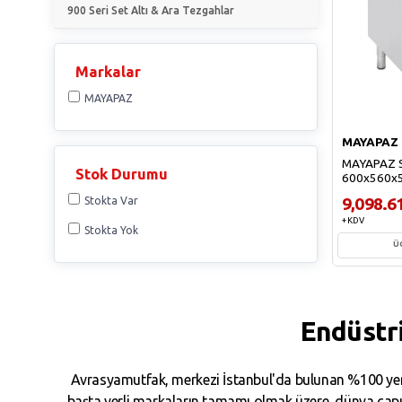
900 Seri Set Altı & Ara Tezgahlar
Markalar
MAYAPAZ
MAYAPAZ
MAYAPAZ Se
Stok Durumu
600x560x
9,098.6
Stokta Var
+ KDV
Stokta Yok
Ü
Sep
Endüstr
Avrasyamutfak, merkezi İstanbul'da bulunan %100 yerl
başta yerli markaların tamamı olmak üzere, dünya çapın