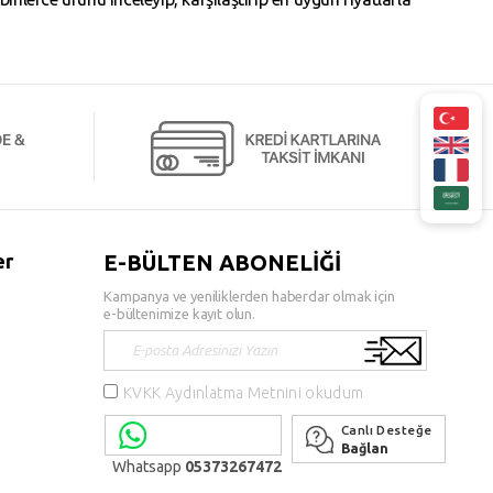
er
E-BÜLTEN ABONELİĞİ
Kampanya ve yeniliklerden haberdar olmak için
e-bültenimize kayıt olun.
KVKK Aydınlatma Metnini okudum
Canlı Desteğe
Bağlan
Whatsapp
05373267472