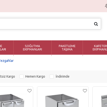
ME
SOĞUTMA
PAKETLEME
KAFETER
LARI
EKİPMANLARI
TAŞIMA
EKİPMANL
 Tezgahlar
tsiz Kargo
Hemen Kargo
İndirimde