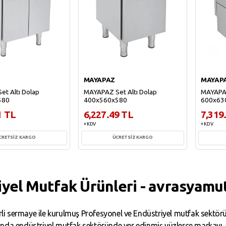
MAYAPAZ
MAYAP
t Altı Dolap
MAYAPAZ Set Altı Dolap
MAYAPAZ
580
400x560x580
600x63
1 TL
6,227.49 TL
7,319
+ KDV
+ KDV
CRETSİZ KARGO
ÜCRETSİZ KARGO
ete Ekle
Sepete Ekle
iyel Mutfak Ürünleri - avrasyamu
i sermaye ile kurulmuş Profesyonel ve Endüstriyel mutfak sektörün
da endüstriyel mutfak sektöründe yer edinmiş yüzlerce markayı, binl