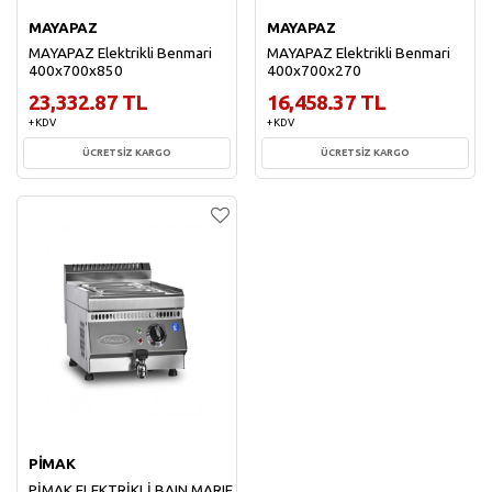
MAYAPAZ
MAYAPAZ
MAYAPAZ Elektrikli Benmari
MAYAPAZ Elektrikli Benmari
400x700x850
400x700x270
23,332.87 TL
16,458.37 TL
+ KDV
+ KDV
ÜCRETSİZ KARGO
ÜCRETSİZ KARGO
Sepete Ekle
Sepete Ekle
PİMAK
PİMAK ELEKTRİKLİ BAIN MARIE