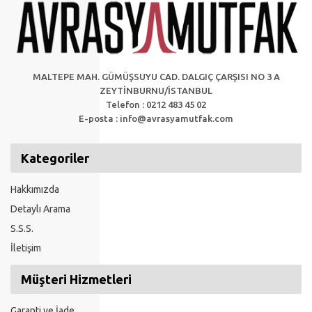
MALTEPE MAH. GÜMÜŞSUYU CAD. DALGIÇ ÇARŞISI NO 3 A
ZEYTİNBURNU/İSTANBUL
Telefon : 0212 483 45 02
E-posta :
info@avrasyamutfak.com
Kategoriler
Hakkımızda
Detaylı Arama
S.S.S.
İletişim
Müşteri Hizmetleri
Garanti ve İade