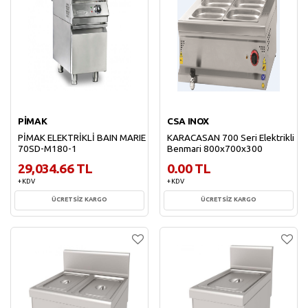
PİMAK
CSA INOX
PİMAK ELEKTRİKLİ BAIN MARIE
KARACASAN 700 Seri Elektrikli
70SD-M180-1
Benmari 800x700x300
29,034.66 TL
0.00 TL
+ KDV
+ KDV
ÜCRETSİZ KARGO
ÜCRETSİZ KARGO
Sepete Ekle
Sepete Ekle