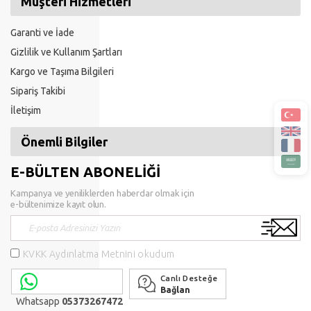
Müşteri Hizmetleri
Garanti ve İade
Gizlilik ve Kullanım Şartları
Kargo ve Taşıma Bilgileri
Sipariş Takibi
İletişim
Önemli Bilgiler
E-BÜLTEN ABONELİĞİ
Kampanya ve yeniliklerden haberdar olmak için
e-bültenimize kayıt olun.
KVKK Aydınlatma Metnini okudum
Canlı Desteğe
Bağlan
Whatsapp
05373267472