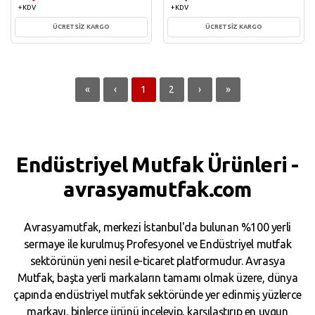
+ KDV
+ KDV
ÜCRETSİZ KARGO
ÜCRETSİZ KARGO
Sepete Ekle
Sepete Ekle
«
‹
1
2
›
»
Endüstriyel Mutfak Ürünleri -
avrasyamutfak.com
Avrasyamutfak, merkezi İstanbul'da bulunan %100 yerli
sermaye ile kurulmuş Profesyonel ve Endüstriyel mutfak
sektörünün yeni nesil e-ticaret platformudur. Avrasya
Mutfak, başta yerli markaların tamamı olmak üzere, dünya
çapında endüstriyel mutfak sektöründe yer edinmiş yüzlerce
markayı, binlerce ürünü inceleyip, karşılaştırıp en uygun