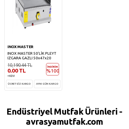
INOX MASTER
INOX MASTER 50'LİK PLEYT
IZGARA GAZLI 50x47x20
10,190.44 TL
İNDİRİM
0.00 TL
%100
+ KDV
ÜCRETSİZ KARGO
AYNI GÜN KARGO
Sepete Ekle
Endüstriyel Mutfak Ürünleri -
avrasyamutfak.com