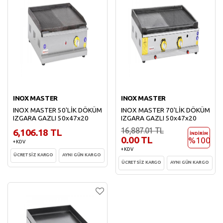
INOX MASTER
INOX MASTER
INOX MASTER 50'LİK DÖKÜM
INOX MASTER 70'LİK DÖKÜM
IZGARA GAZLI 50x47x20
IZGARA GAZLI 50x47x20
16,887.01 TL
6,106.18 TL
İNDİRİM
0.00 TL
%100
+ KDV
+ KDV
ÜCRETSİZ KARGO
AYNI GÜN KARGO
ÜCRETSİZ KARGO
AYNI GÜN KARGO
Sepete Ekle
Sepete Ekle