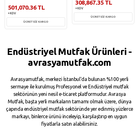
308,867.35 TL
501,070.36 TL
+ KDV
+ KDV
ÜCRETSİZ KARGO
ÜCRETSİZ KARGO
Sepete Ekle
Sepete Ekle
Endüstriyel Mutfak Ürünleri -
avrasyamutfak.com
Avrasyamutfak, merkezi İstanbul'da bulunan %100 yerli
sermaye ile kurulmuş Profesyonel ve Endüstriyel mutfak
sektörünün yeni nesil e-ticaret platformudur. Avrasya
Mutfak, başta yerli markaların tamamı olmak üzere, dünya
çapında endüstriyel mutfak sektöründe yer edinmiş yüzlerce
markayı, binlerce ürünü inceleyip, karşılaştırıp en uygun
fiyatlarla satın alabilirsiniz.