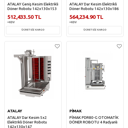
ATALAY Geniş Kesim Elektrikli
ATALAY Dar Kesim Elektrikli
Döner Robotu 142x130x153
Döner Robotu 142x130x186
512,433.50 TL
564,234.90 TL
+ KDV
+ KDV
ÜCRETSİZ KARGO
ÜCRETSİZ KARGO
Sepete Ekle
Sepete Ekle
ATALAY
PİMAK
ATALAY Dar Kesim 5x2
PİMAK PDR80-G OTOMATİK
Elektrikli Döner Robotu
DÖNER ROBOTU 4 Radyanlı
142x130x147