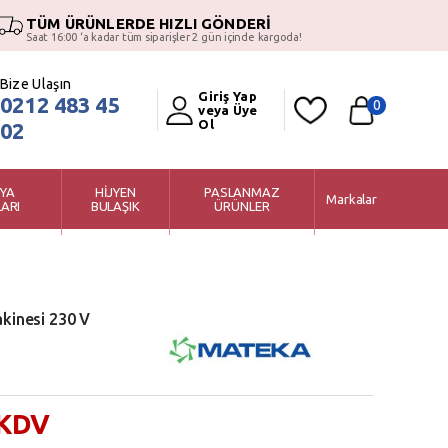
TÜM ÜRÜNLERDE HIZLI GÖNDERİ
Saat 16:00 ‘a kadar tüm siparişler 2 gün içinde kargoda!
Bize Ulaşın
Giriş Yap
0212 483 45
0
veya Üye
Ol
02
YA
HİJYEN
PASLANMAZ
Markalar
ARI
BULAŞIK
ÜRÜNLER
akinesi 230 V
 KDV