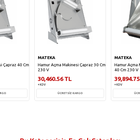
MATEKA
MATEKA
i Çapraz 40 Cm
Hamur Açma Makinesi Çapraz 30 Cm
Hamur Açma M
230 V
40 Cm 230 V
30,460.56 TL
39,894.75
+ KDV
+ KDV
ARGO
ÜCRETSİZ KARGO
ÜCR
e
Sepete Ekle
Sepe