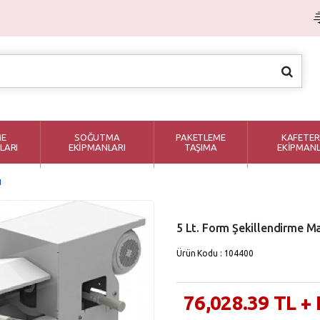
ME
SOĞUTMA
PAKETLEME
KAFETER
LARI
EKİPMANLARI
TAŞIMA
EKİPMANL
ı
5 Lt. Form Şekillendirme M
Ürün Kodu : 104400
76,028.39
TL
+