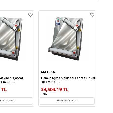
MATEKA
MATE
akinesi Çapraz
Hamur Açma Makinesi Çapraz Boyalı
Hamur 
0 Cm 230 V
30 Cm 230 V
40 Cm
 TL
34,504.19 TL
39,8
+ KDV
+ KDV
ETSİZ KARGO
ÜCRETSİZ KARGO
te Ekle
Sepete Ekle