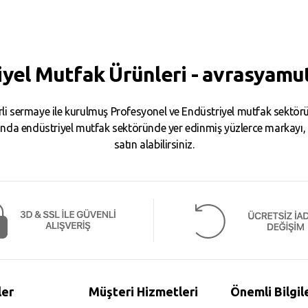
iyel Mutfak Ürünleri - avrasyamu
i sermaye ile kurulmuş Profesyonel ve Endüstriyel mutfak sektörün
da endüstriyel mutfak sektöründe yer edinmiş yüzlerce markayı, binl
satın alabilirsiniz.
ler
Müşteri Hizmetleri
Önemli Bilgil