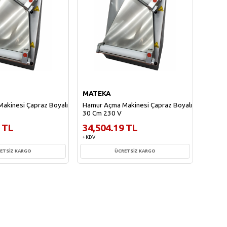
MATEKA
MATE
akinesi Çapraz Boyalı
Hamur Açma Makinesi Çapraz Boyalı
Hamur
30 Cm 230 V
Pasla
 TL
34,504.19 TL
41,7
+ KDV
+ KDV
ETSİZ KARGO
ÜCRETSİZ KARGO
te Ekle
Sepete Ekle