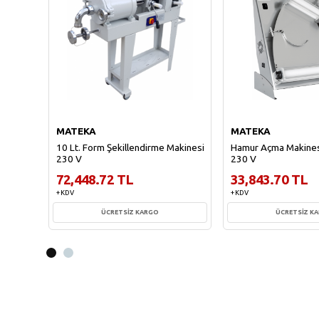
MATEKA
MATEKA
10 Lt. Form Şekillendirme Makinesi
Hamur Açma Makines
230 V
230 V
72,448.72 TL
33,843.70 TL
+ KDV
+ KDV
ÜCRETSİZ KARGO
ÜCRETSİZ K
Sepete Ekle
Sepete Ekl