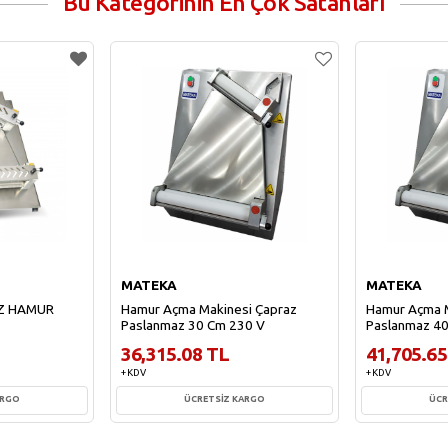
Bu Kategorinin En Çok Satanları
MATEKA
MATEKA
Z HAMUR
Hamur Açma Makinesi Çapraz
Hamur Açma M
Paslanmaz 30 Cm 230 V
Paslanmaz 4
36,315.08 TL
41,705.65
+ KDV
+ KDV
ARGO
ÜCRETSİZ KARGO
ÜCR
e
Sepete Ekle
Sepe