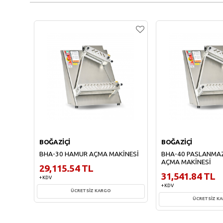
BOĞAZİÇİ
BOĞAZİÇİ
BHA-30 HAMUR AÇMA MAKİNESİ
BHA-40 PASLANMA
AÇMA MAKİNESİ
29,115.54 TL
31,541.84 TL
+ KDV
+ KDV
ÜCRETSİZ KARGO
ÜCRETSİZ K
Sepete Ekle
Sepete Ekl