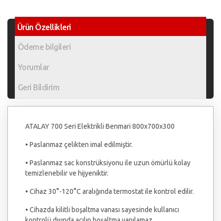
Ürün Özellikleri
Ödeme bilgileri
Yorumlar
Geri Bildirim
ATALAY 700 Seri Elektrikli Benmari 800x700x300
• Paslanmaz çelikten imal edilmiştir.
• Paslanmaz sac konstrüksiyonu ile uzun ömürlü kolay
temizlenebilir ve hijyeniktir.
• Cihaz 30°-120°C aralığında termostat ile kontrol edilir.
• Cihazda kilitli boşaltma vanası sayesinde kullanıcı
kontrolü dışında açılıp boşaltma yapılamaz.