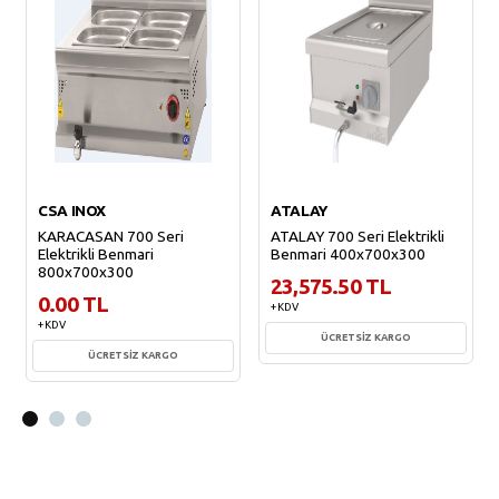
CSA INOX
ATALAY
KARACASAN 700 Seri
ATALAY 700 Seri Elektrikli
Elektrikli Benmari
Benmari 400x700x300
800x700x300
23,575.50 TL
0.00 TL
+ KDV
+ KDV
ÜCRETSİZ KARGO
ÜCRETSİZ KARGO
Sepete Ekle
Sepete Ekle