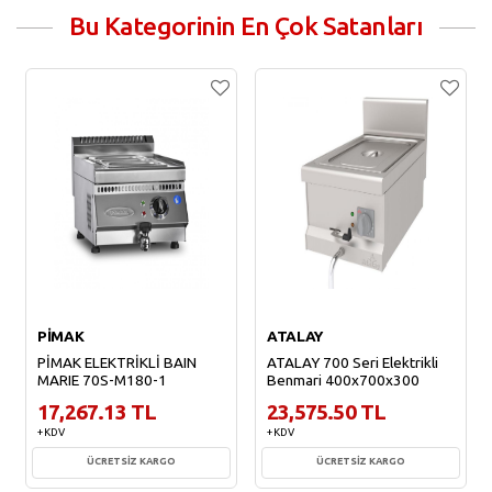
Bu Kategorinin En Çok Satanları
PİMAK
ATALAY
PİMAK ELEKTRİKLİ BAIN
ATALAY 700 Seri Elektrikli
MARIE 70S-M180-1
Benmari 400x700x300
17,267.13 TL
23,575.50 TL
+ KDV
+ KDV
ÜCRETSİZ KARGO
ÜCRETSİZ KARGO