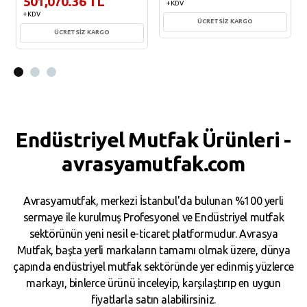
501,070.36 TL
+ KDV
+ KDV
ÜCRETSİZ KARGO
ÜCRETSİZ KARGO
Sepete Ekle
Sepete Ekle
Endüstriyel Mutfak Ürünleri -
avrasyamutfak.com
Avrasyamutfak, merkezi İstanbul'da bulunan %100 yerli
sermaye ile kurulmuş Profesyonel ve Endüstriyel mutfak
sektörünün yeni nesil e-ticaret platformudur. Avrasya
Mutfak, başta yerli markaların tamamı olmak üzere, dünya
çapında endüstriyel mutfak sektöründe yer edinmiş yüzlerce
markayı, binlerce ürünü inceleyip, karşılaştırıp en uygun
fiyatlarla satın alabilirsiniz.