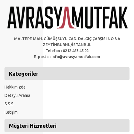
MALTEPE MAH. GÜMÜŞSUYU CAD. DALGIÇ ÇARŞISI NO 3 A
ZEYTİNBURNU/İSTANBUL
Telefon : 0212 483 45 02
E-posta :
info@avrasyamutfak.com
Kategoriler
Hakkımızda
Detaylı Arama
S.S.S.
İletişim
Müşteri Hizmetleri