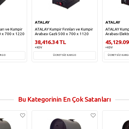
ATALAY
ATALAY
arı ve Kumpir
ATALAY Kumpir Fırınları ve Kumpir
ATALAY Kumpir
00 x 700 x 1220
Arabası Gazlı 500 x 700 x 1120
Arabası Elekt
38,416.34 TL
45,129.09
+ KDV
+ KDV
ARGO
ÜCRETSİZ KARGO
ÜCRETSİZ KAR
e
Sepete Ekle
Sepe
Bu Kategorinin En Çok Satanları