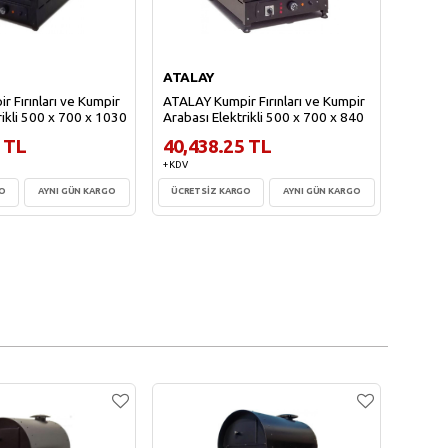
ATALAY
 Fırınları ve Kumpir
ATALAY Kumpir Fırınları ve Kumpir
rikli 500 x 700 x 1030
Arabası Elektrikli 500 x 700 x 840
 TL
40,438.25 TL
+ KDV
GO
AYNI GÜN KARGO
ÜCRETSİZ KARGO
AYNI GÜN KARGO
te Ekle
Sepete Ekle