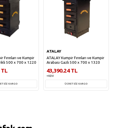
ATALAY
 Fırınları ve Kumpir
ATALAY Kumpir Fırınları ve Kumpir
rikli 500 x 700 x 1220
Arabası Gazlı 500 x 700 x 1320
 TL
43,390.24 TL
+ KDV
ETSİZ KARGO
ÜCRETSİZ KARGO
te Ekle
Sepete Ekle