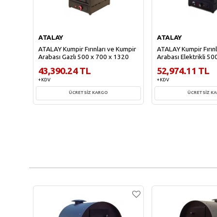
ATALAY
ATALAY
ATALAY Kumpir Fırınları ve Kumpir
ATALAY Kumpir Fırınl
Arabası Gazlı 500 x 700 x 1320
Arabası Elektrikli 5
43,390.24 TL
52,974.11 TL
+ KDV
+ KDV
ÜCRETSİZ KARGO
ÜCRETSİZ K
Sepete Ekle
Sepete Ekl