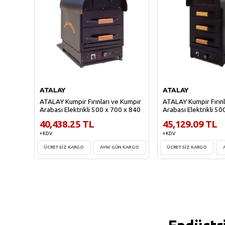
ATALAY
ATALAY
ATALAY Kumpir Fırınları ve Kumpir
ATALAY Kumpir Fırınl
Arabası Elektrikli 500 x 700 x 840
Arabası Elektrikli 5
40,438.25 TL
45,129.09 TL
+ KDV
+ KDV
ÜCRETSİZ KARGO
AYNI GÜN KARGO
ÜCRETSİZ KARGO
Sepete Ekle
Sepete Ekl