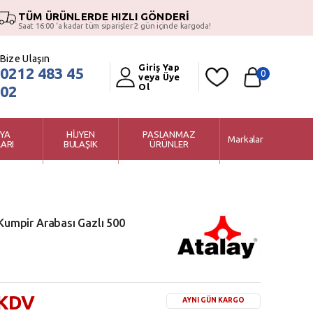
TÜM ÜRÜNLERDE HIZLI GÖNDERİ
Saat 16:00 ‘a kadar tüm siparişler 2 gün içinde kargoda!
Bize Ulaşın
Giriş Yap
0212 483 45
0
veya Üye
Ol
02
YA
HİJYEN
PASLANMAZ
Markalar
ARI
BULAŞIK
ÜRÜNLER
 Kumpir Arabası Gazlı 500
 KDV
AYNI GÜN KARGO