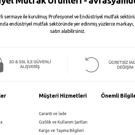
iyel Mutfak Ürünleri - avrasyamu
i sermaye ile kurulmuş Profesyonel ve Endüstriyel mutfak sektörün
da endüstriyel mutfak sektöründe yer edinmiş yüzlerce markayı, binl
satın alabilirsiniz.
ler
Müşteri Hizmetleri
Önemli Bilgil
Garanti ve İade
ma
Gizlilik ve Kullanım Şartları
Kargo ve Taşıma Bilgileri