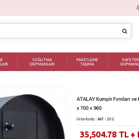
ME
SOĞUTMA
PAKETLEME
KAFETER
LARI
EKİPMANLARI
TAŞIMA
EKİPMANL
ATALAY Kumpir Fırınları ve
x 700 x 960
Ürün Kodu : AKF - 20 G
35,504.78
TL
+