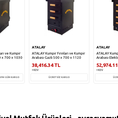
ATALAY
ATALAY
arı ve Kumpir
ATALAY Kumpir Fırınları ve Kumpir
ATALAY Kumpir
00 x 700 x 1030
Arabası Gazlı 500 x 700 x 1120
Arabası Elekt
38,416.34 TL
52,974.11
+ KDV
+ KDV
AYNI GÜN KARGO
ÜCRETSİZ KARGO
ÜCR
e
Sepete Ekle
Sepe