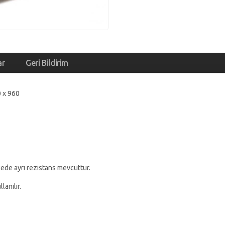
ar
Geri Bildirim
0 x 960
cede ayrı rezistans mevcuttur.
lanılır.