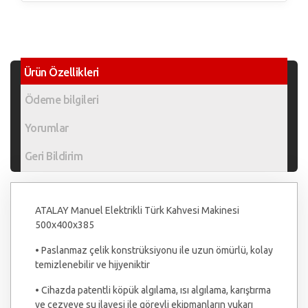
Ürün Özellikleri
Ödeme bilgileri
Yorumlar
Geri Bildirim
ATALAY Manuel Elektrikli Türk Kahvesi Makinesi
500x400x385
• Paslanmaz çelik konstrüksiyonu ile uzun ömürlü, kolay
temizlenebilir ve hijyeniktir
• Cihazda patentli köpük algılama, ısı algılama, karıştırma
ve cezveye su ilavesi ile görevli ekipmanların yukarı