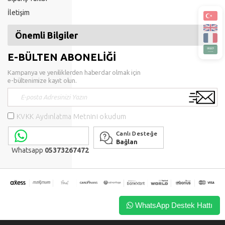
İletişim
Önemli Bilgiler
E-BÜLTEN ABONELİĞİ
Kampanya ve yeniliklerden haberdar olmak için
e-bültenimize kayıt olun.
KVKK Aydınlatma Metnini okudum
Canlı Desteğe
Bağlan
Whatsapp
05373267472
WhatsApp Destek Hattı