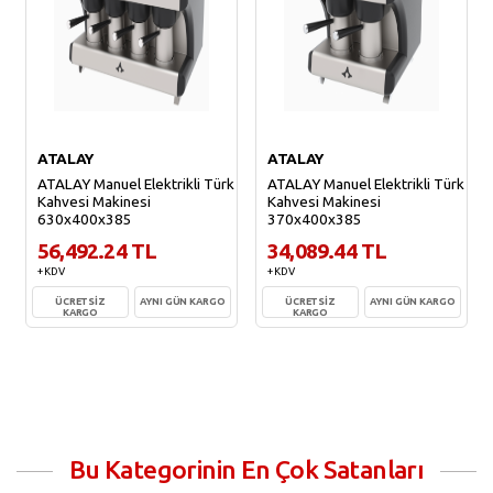
ATALAY
ATALAY
ATALAY Manuel Elektrikli Türk
ATALAY Manuel Elektrikli Türk
Kahvesi Makinesi
Kahvesi Makinesi
630x400x385
370x400x385
56,492.24 TL
34,089.44 TL
+ KDV
+ KDV
ÜCRETSİZ
AYNI GÜN KARGO
ÜCRETSİZ
AYNI GÜN KARGO
KARGO
KARGO
Sepete Ekle
Sepete Ekle
Bu Kategorinin En Çok Satanları