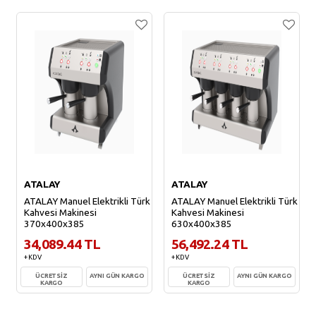
ATALAY
ATALAY
ATALAY Manuel Elektrikli Türk
ATALAY Manuel Elektrikli Türk
Kahvesi Makinesi
Kahvesi Makinesi
370x400x385
630x400x385
34,089.44 TL
56,492.24 TL
+ KDV
+ KDV
ÜCRETSİZ
AYNI GÜN KARGO
ÜCRETSİZ
AYNI GÜN KARGO
KARGO
KARGO
Sepete Ekle
Sepete Ekle