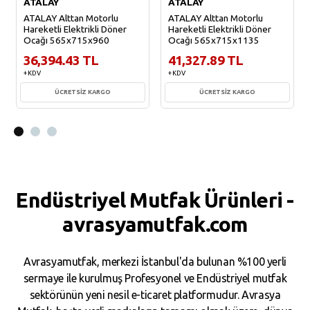
ATALAY
ATALAY
ATALAY Alttan Motorlu
ATALAY Alttan Motorlu
Hareketli Elektrikli Döner
Hareketli Elektrikli Döner
Ocağı 565x715x960
Ocağı 565x715x1135
36,394.43 TL
41,327.89 TL
+ KDV
+ KDV
ÜCRETSİZ KARGO
ÜCRETSİZ KARGO
Sepete Ekle
Sepete Ekle
Endüstriyel Mutfak Ürünleri -
avrasyamutfak.com
Avrasyamutfak, merkezi İstanbul'da bulunan %100 yerli
sermaye ile kurulmuş Profesyonel ve Endüstriyel mutfak
sektörünün yeni nesil e-ticaret platformudur. Avrasya