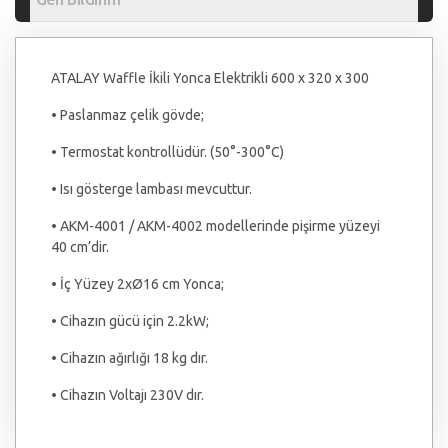
ATALAY Waffle İkili Yonca Elektrikli 600 x 320 x 300
• Paslanmaz çelik gövde;
• Termostat kontrollüdür. (50°-300°C)
• Isı gösterge lambası mevcuttur.
• AKM-4001 / AKM-4002 modellerinde pişirme yüzeyi
40 cm’dir.
• İç Yüzey 2xØ16 cm Yonca;
• Cihazın gücü için 2.2kW;
• Cihazın ağırlığı 18 kg dır.
• Cihazın Voltajı 230V dır.