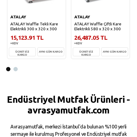
ATALAY
ATALAY
ATALAY Waffle Tekli Kare
ATALAY Waffle Çiftli Kare
Elektrikli 300 x 320 x 300
Elektrikli 580 x 320 x 300
15,123.91 TL
26,487.05 TL
+ KDV
+ KDV
ÜCRETSİZ
AYNI GÜN KARGO
ÜCRETSİZ
AYNI GÜN KARGO
KARGO
KARGO
Sepete Ekle
Sepete Ekle
Endüstriyel Mutfak Ürünleri -
avrasyamutfak.com
Avrasyamutfak, merkezi İstanbul'da bulunan %100 yerli
sermaye ile kurulmuş Profesyonel ve Endüstriyel mutfak