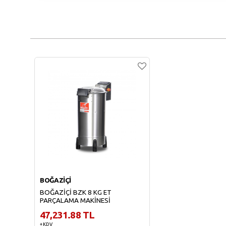
BOĞAZİÇİ
BOĞAZİÇİ BZK 8 KG ET
PARÇALAMA MAKİNESİ
47,231.88 TL
+ KDV