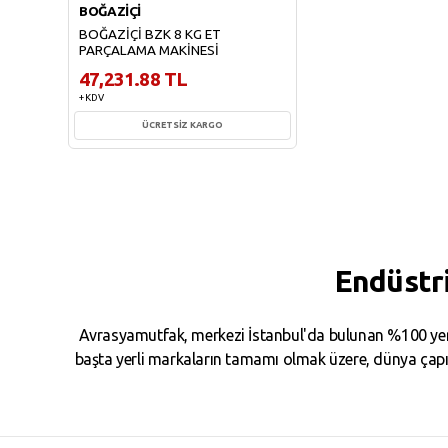
BOĞAZİÇİ
BOĞAZİÇİ BZK 8 KG ET
PARÇALAMA MAKİNESİ
47,231.88 TL
+ KDV
ÜCRETSİZ KARGO
Sepete Ekle
Endüstr
Avrasyamutfak, merkezi İstanbul'da bulunan %100 yerl
başta yerli markaların tamamı olmak üzere, dünya çapın