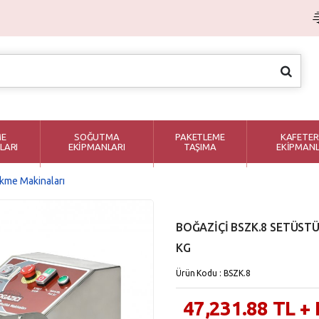
ME
SOĞUTMA
PAKETLEME
KAFETER
LARI
EKİPMANLARI
TAŞIMA
EKİPMANL
ekme Makinaları
BOĞAZİÇİ BSZK.8 SETÜST
KG
Ürün Kodu : BSZK.8
47,231.88
TL
+