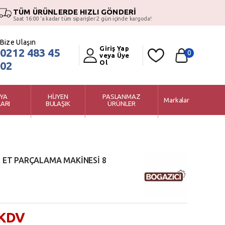
TÜM ÜRÜNLERDE HIZLI GÖNDERİ
Saat 16:00 ‘a kadar tüm siparişler 2 gün içinde kargoda!
Bize Ulaşın
Giriş Yap
0212 483 45
0
veya Üye
Ol
02
YA
HİJYEN
PASLANMAZ
Markalar
ARI
BULAŞIK
ÜRÜNLER
Ü ET PARÇALAMA MAKİNESİ 8
 KDV