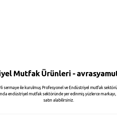
iyel Mutfak Ürünleri - avrasyamu
i sermaye ile kurulmuş Profesyonel ve Endüstriyel mutfak sektörün
da endüstriyel mutfak sektöründe yer edinmiş yüzlerce markayı, binl
satın alabilirsiniz.