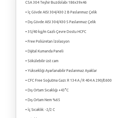
CSA 304 Teşhir Buzdolabı 186x39x46
• İç Gövde AISI 304/430 2 B Paslanmaz Çelik
• Dış Gövde AISI 304/430 S Paslanmaz Çelik
• 35/40 kg/m Gazlı Çevre Dostu HCFC
• Free Poliüretan İzolasyon
• Dijital Kumanda Paneli
• Sökülebilir üst cam
• Yüksekliği Ayarlanabilir Paslanmaz Ayaklar
• CFC Free Soğutma Gazı: R 134 A / R 404 A 290/E600
• Dış Ortam Sıcaklığı +43°C
• Dış Ortam Nem %65
• İç Sıcaklık: -2/2 C