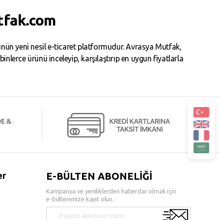
tfak.com
ün yeni nesil e-ticaret platformudur. Avrasya Mutfak,
erce ürünü inceleyip, karşılaştırıp en uygun fiyatlarla
er
E-BÜLTEN ABONELİĞİ
Kampanya ve yeniliklerden haberdar olmak için
e-bültenimize kayıt olun.