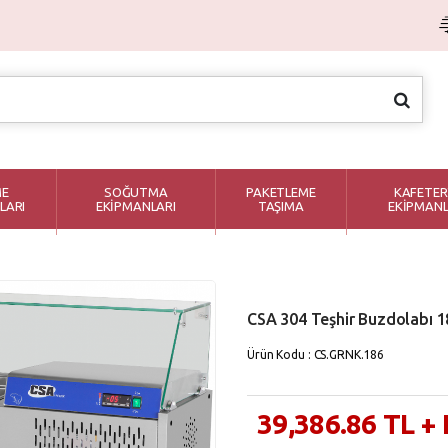
ME
SOĞUTMA
PAKETLEME
KAFETER
LARI
EKİPMANLARI
TAŞIMA
EKİPMANL
CSA 304 Teşhir Buzdolabı 
Ürün Kodu : CS.GRNK.186
39,386.86
TL
+