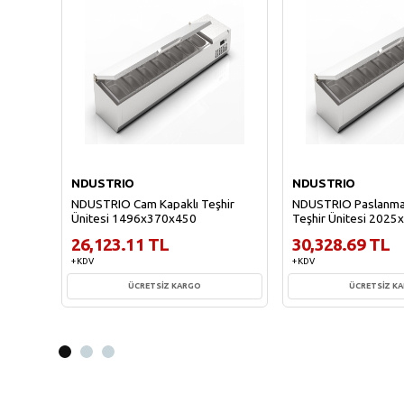
NDUSTRIO
NDUSTRIO
NDUSTRIO Cam Kapaklı Teşhir
NDUSTRIO Paslanmaz
Ünitesi 1496x370x450
Teşhir Ünitesi 202
26,123.11 TL
30,328.69 TL
+ KDV
+ KDV
ÜCRETSİZ KARGO
ÜCRETSİZ K
Sepete Ekle
Sepete Ekl