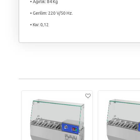
• Ağırlık: 84 Kg
• Gerilim: 220 V/50 Hz.
• Kw: 0,12