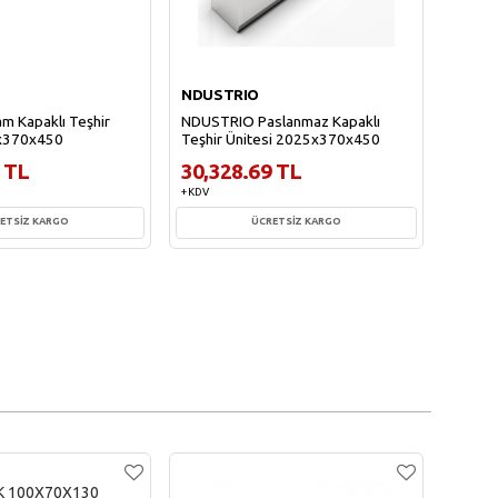
NDUSTRIO
NDUS
 Kapaklı Teşhir
NDUSTRIO Paslanmaz Kapaklı
NDUST
5x370x450
Teşhir Ünitesi 2025x370x450
Ünite
 TL
30,328.69 TL
26,1
+ KDV
+ KDV
ETSİZ KARGO
ÜCRETSİZ KARGO
te Ekle
Sepete Ekle