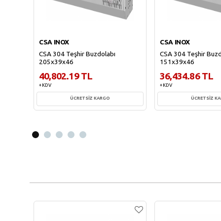
CSA INOX
CSA INOX
CSA 304 Teşhir Buzdolabı
CSA 304 Teşhir Buzd
205x39x46
151x39x46
40,802.19 TL
36,434.86 TL
+ KDV
+ KDV
ÜCRETSİZ KARGO
ÜCRETSİZ K
Sepete Ekle
Sepete Ekl