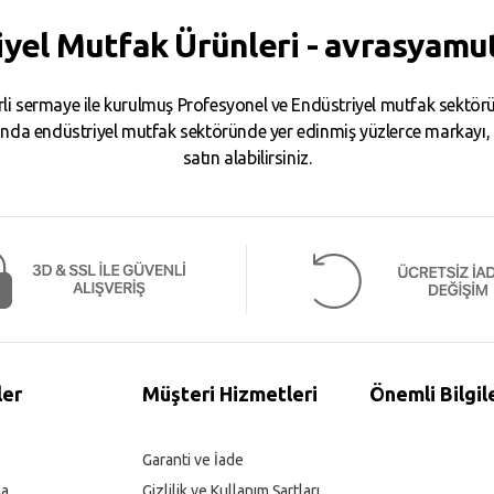
iyel Mutfak Ürünleri - avrasyamu
i sermaye ile kurulmuş Profesyonel ve Endüstriyel mutfak sektörün
da endüstriyel mutfak sektöründe yer edinmiş yüzlerce markayı, binl
satın alabilirsiniz.
ler
Müşteri Hizmetleri
Önemli Bilgil
Garanti ve İade
ma
Gizlilik ve Kullanım Şartları