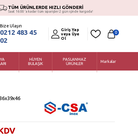
TÜM ÜRÜNLERDE HIZLI GÖNDERİ
Saat 16:00 ‘a kadar tüm siparişler 2 gün içinde kargoda!
Bize Ulaşın
Giriş Yap
0212 483 45
0
veya Üye
Ol
02
YA
HİJYEN
PASLANMAZ
Markalar
ARI
BULAŞIK
ÜRÜNLER
186x39x46
 KDV