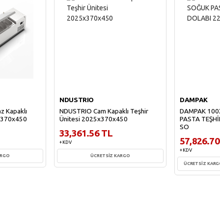
NDUSTRIO
DAMPAK
 Kapaklı
NDUSTRIO Cam Kapaklı Teşhir
DAMPAK 100
5x370x450
Ünitesi 2025x370x450
PASTA TEŞHİ
SO
33,361.56 TL
57,826.70
+ KDV
+ KDV
ARGO
ÜCRETSİZ KARGO
ÜCRETSİZ KAR
e
Sepete Ekle
Sepe