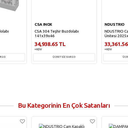
CSA INOX
NDUSTRIO
olabı
CSA 304 Teşhir Buzdolabı
NDUSTRIO Cam
141x39x46
Ünitesi 202
34,938.65 TL
33,361.56
+ KDV
+ KDV
ARGO
ÜCRETSİZ KARGO
ÜCR
e
Sepete Ekle
Sepe
Bu Kategorinin En Çok Satanları