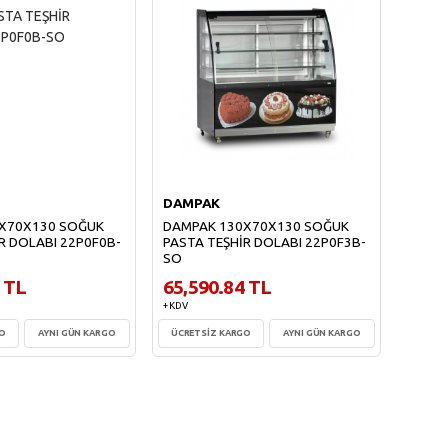
DAMPAK
DAMP
X70X130 SOĞUK
DAMPAK 130X70X130 SOĞUK
DAMP
R DOLABI 22P0F0B-
PASTA TEŞHİR DOLABI 22P0F3B-
PASTA
SO
SO
 TL
65,590.84 TL
75,6
+ KDV
+ KDV
GO
AYNI GÜN KARGO
ÜCRETSİZ KARGO
AYNI GÜN KARGO
ÜCRET
te Ekle
Sepete Ekle