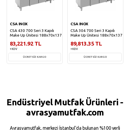
CSA INOX
CSA INOX
CSA 430 700 Seri 3 Kapılı
CSA 304 700 Seri 3 Kapılı
Make Up Ünitesi 188x70x137
Make Up Ünitesi 188x70x137
83,221.92 TL
89,813.35 TL
+ KDV
+ KDV
ÜCRETSİZ KARGO
ÜCRETSİZ KARGO
Sepete Ekle
Sepete Ekle
Endüstriyel Mutfak Ürünleri -
avrasyamutfak.com
Avrasyamutfak, merkezi İstanbul'da bulunan %100 yerli