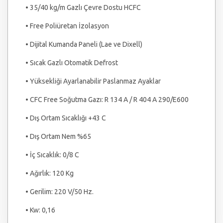
• 35/40 kg/m Gazlı Çevre Dostu HCFC
• Free Poliüretan İzolasyon
• Dijital Kumanda Paneli (Lae ve Dixell)
• Sıcak Gazlı Otomatik Defrost
• Yüksekliği Ayarlanabilir Paslanmaz Ayaklar
• CFC Free Soğutma Gazı: R 134 A / R 404 A 290/E600
• Dış Ortam Sıcaklığı +43 C
• Dış Ortam Nem %65
• İç Sıcaklık: 0/8 C
• Ağırlık: 120 Kg
• Gerilim: 220 V/50 Hz.
• Kw: 0,16