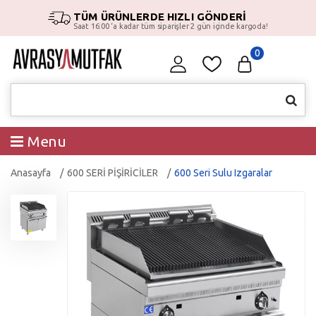
TÜM ÜRÜNLERDE HIZLI GÖNDERİ
Saat 16:00 ‘a kadar tüm siparişler 2 gün içinde kargoda!
0
Menu
Anasayfa
600 SERİ PİŞİRİCİLER
600 Seri Sulu Izgaralar