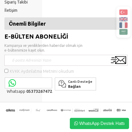
Sipariş Takibi
İletişim
Önemli Bilgiler
E-BÜLTEN ABONELİĞİ
Kampanya ve yeniliklerden haberdar olmak için
e-bültenimize kayıt olun.
KVKK Aydınlatma Metnini okudum
Canlı Desteğe
Bağlan
Whatsapp
05373267472
WhatsApp Destek Hattı