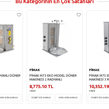
Bu Kategorinin En Çok Satanları
PİMAK
PİMAK
DYANLI DÖNER
PİMAK M73 EKO MODEL DÖNER
PİMAK M75 
MAKİNESİ 2 RADYANLI
MAKİNESİ 3 
8,775.10 TL
10,352.19
+ KDV
+ KDV
AYNI GÜN KARGO
ÜCRETSİZ KARGO
AYNI GÜN KARGO
ÜCRETSİZ KAR
e
Sepete Ekle
Sepe