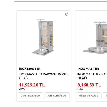
INOX MASTER
INOX MASTER
INOX MASTER 4 RADYANLI DÖNER
INOX MASTER 2 RA
OCAĞI
OCAĞI
11,929.28 TL
8,168.53 TL
+ KDV
+ KDV
ÜCRETSİZ KARGO
AYNI GÜN KARGO
ÜCRETSİZ KARGO
Sepete Ekle
Sepete Ekl