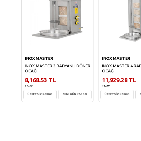
INOX MASTER
INOX MASTER
INOX MASTER 2 RADYANLI DÖNER
INOX MASTER 4 RA
OCAĞI
OCAĞI
8,168.53 TL
11,929.28 TL
+ KDV
+ KDV
ÜCRETSİZ KARGO
AYNI GÜN KARGO
ÜCRETSİZ KARGO
Sepete Ekle
Sepete Ekl