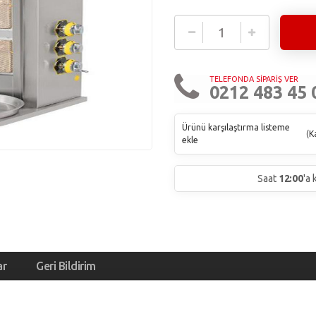
TELEFONDA SİPARİŞ VER
0212 483 45 
Ürünü karşılaştırma listeme
(
Ka
ekle
Saat
12:00
'a
ar
Geri Bildirim