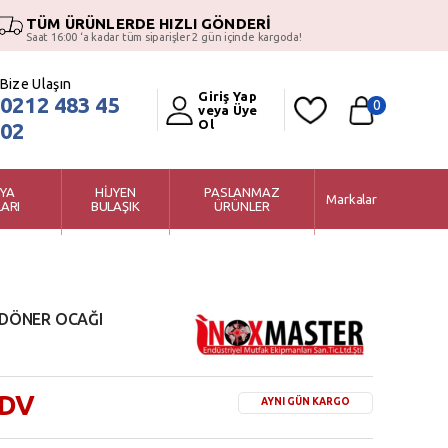
TÜM ÜRÜNLERDE HIZLI GÖNDERİ
Saat 16:00 ‘a kadar tüm siparişler 2 gün içinde kargoda!
Bize Ulaşın
Giriş Yap
0212 483 45
0
veya Üye
Ol
02
YA
HİJYEN
PASLANMAZ
Markalar
ARI
BULAŞIK
ÜRÜNLER
 DÖNER OCAĞI
KDV
AYNI GÜN KARGO