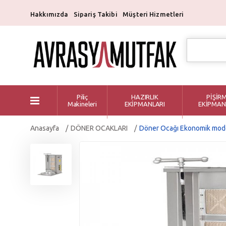
Hakkımızda
Sipariş Takibi
Müşteri Hizmetleri
Piliç
HAZIRLIK
PİŞİR
Makineleri
EKİPMANLARI
EKİPMAN
Anasayfa
DÖNER OCAKLARI
Döner Ocağı Ekonomik mod