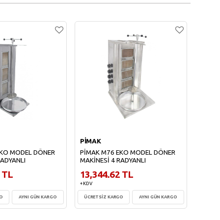
PİMAK
EKO MODEL DÖNER
PİMAK M76 EKO MODEL DÖNER
RADYANLI
MAKİNESİ 4 RADYANLI
 TL
13,344.62 TL
+ KDV
GO
AYNI GÜN KARGO
ÜCRETSİZ KARGO
AYNI GÜN KARGO
te Ekle
Sepete Ekle