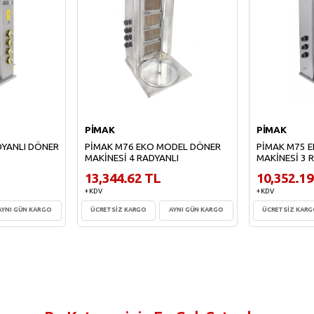
PİMAK
PİMAK
DYANLI DÖNER
PİMAK M76 EKO MODEL DÖNER
PİMAK M75 
MAKİNESİ 4 RADYANLI
MAKİNESİ 3 
13,344.62 TL
10,352.19
+ KDV
+ KDV
AYNI GÜN KARGO
ÜCRETSİZ KARGO
AYNI GÜN KARGO
ÜCRETSİZ KAR
e
Sepete Ekle
Sepe