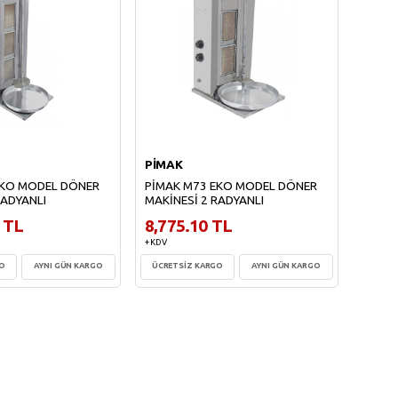
PİMAK
EKO MODEL DÖNER
PİMAK M73 EKO MODEL DÖNER
RADYANLI
MAKİNESİ 2 RADYANLI
 TL
8,775.10 TL
+ KDV
GO
AYNI GÜN KARGO
ÜCRETSİZ KARGO
AYNI GÜN KARGO
te Ekle
Sepete Ekle