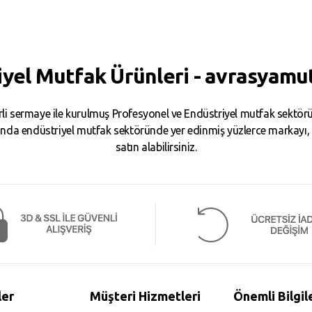
iyel Mutfak Ürünleri - avrasyamu
i sermaye ile kurulmuş Profesyonel ve Endüstriyel mutfak sektörün
da endüstriyel mutfak sektöründe yer edinmiş yüzlerce markayı, binl
satın alabilirsiniz.
ler
Müşteri Hizmetleri
Önemli Bilgil