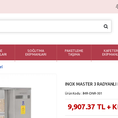
ME
SOĞUTMA
PAKETLEME
KAFETER
LARI
EKİPMANLARI
TAŞIMA
EKİPMANL
el
INOX MASTER 3 RADYANLI
Ürün Kodu : İMR-DNR-301
9,907.37
TL
+ 