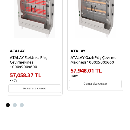
ATALAY
ATALAY
ATALAY Elektrikli Piliç
ATALAY Gazlı Piliç Çevirme
Çevirmekinesi
Makinesi 1000x500x660
1000x500x600
57,948.01 TL
57,058.37 TL
+ KDV
+ KDV
ÜCRETSİZ KARGO
ÜCRETSİZ KARGO
Sepete Ekle
Sepete Ekle