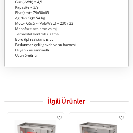
Güç (kW/h) = 4,5
Kapasite = 3/9
Ebat(cm)= 79x50x65
Ağırlık (Kg)= 54 Kg
Motor Gücü = (Volt/Watt) = 230 / 22
Monofaze besleme voltajı
Termostat kontrollü ısıtma
Boru tipi rezistans ısıtıcı
Paslanmaz çelik gövde ve su haznesi
Hijyenik ve emniyetli
Uzun ömürlü
İlgili Ürünler