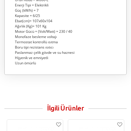
Enerji Tipi = Elektrikli
Güç (kW/h) = 7
Kapasite = 6/25
Ebat(cm)= 107x60x104
Ağırlık (Kg)= 101 Kg
Motor Gücü = (Volt/Watt) = 230 / 40
Monofaze besleme voltajı
Termostat kontrollü ısıtma
Boru tipi rezistans ısıtıcı
Paslanmaz çelik gövde ve su haznesi
Hijyenik ve emniyetli
Uzun ömürlü
İlgili Ürünler