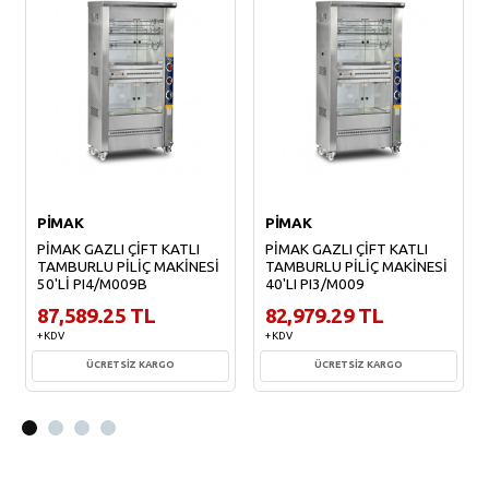
PİMAK
PİMAK
PİMAK GAZLI ÇİFT KATLI
PİMAK GAZLI ÇİFT KATLI
TAMBURLU PİLİÇ MAKİNESİ
TAMBURLU PİLİÇ MAKİNESİ
50'Lİ PI4/M009B
40'LI PI3/M009
87,589.25 TL
82,979.29 TL
+ KDV
+ KDV
ÜCRETSİZ KARGO
ÜCRETSİZ KARGO
Sepete Ekle
Sepete Ekle