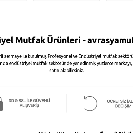
e
Sepete Ekle
Sepe
iyel Mutfak Ürünleri - avrasyamu
i sermaye ile kurulmuş Profesyonel ve Endüstriyel mutfak sektörün
da endüstriyel mutfak sektöründe yer edinmiş yüzlerce markayı, binl
satın alabilirsiniz.