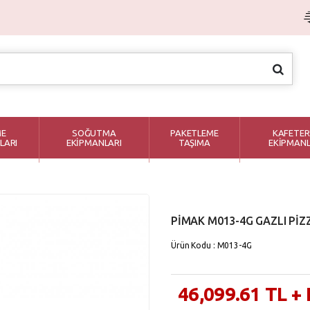
ME
SOĞUTMA
PAKETLEME
KAFETER
LARI
EKİPMANLARI
TAŞIMA
EKİPMANL
PİMAK M013-4G GAZLI PİZZ
Ürün Kodu : M013-4G
46,099.61
TL
+