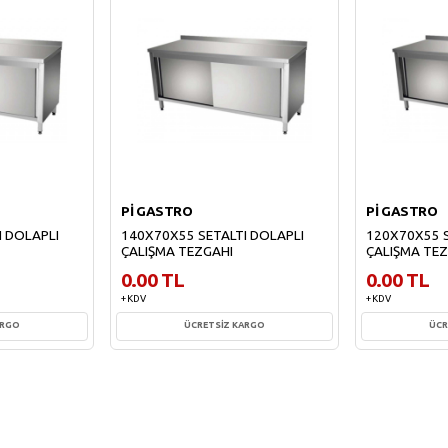
Pİ GASTRO
Pİ GASTRO
I DOLAPLI
140X70X55 SETALTI DOLAPLI
120X70X55 S
ÇALIŞMA TEZGAHI
ÇALIŞMA TE
0.00 TL
0.00 TL
+ KDV
+ KDV
ARGO
ÜCRETSİZ KARGO
ÜCR
e
Sepete Ekle
Sepe