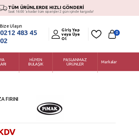
TÜM ÜRÜNLERDE HIZLI GÖNDERİ
Saat 16:00 ‘a kadar tüm siparişler 2 gün içinde kargoda!
Bize Ulaşın
Giriş Yap
0212 483 45
0
veya Üye
Ol
02
YA
HİJYEN
PASLANMAZ
Markalar
ARI
BULAŞIK
ÜRÜNLER
A FIRINI
 KDV