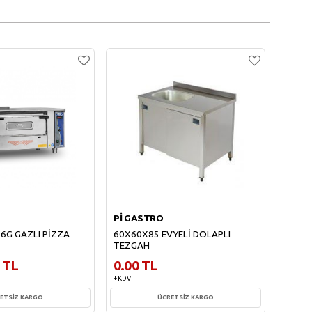
Pİ GASTRO
Pİ GA
6G GAZLI PİZZA
60X60X85 EVYELİ DOLAPLI
190X7
TEZGAH
RAFSI
 TL
0.00 TL
0.00
+ KDV
+ KDV
ETSİZ KARGO
ÜCRETSİZ KARGO
ÜCRET