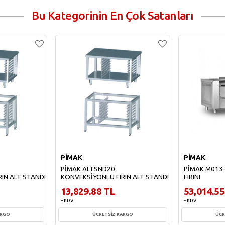
Bu Kategorinin En Çok Satanları
PİMAK
PİMAK
PİMAK ALTSND20
PİMAK M013-
IN ALT STANDI
KONVEKSİYONLU FIRIN ALT STANDI
FIRINI
13,829.88 TL
53,014.55
+ KDV
+ KDV
ARGO
ÜCRETSİZ KARGO
ÜCR