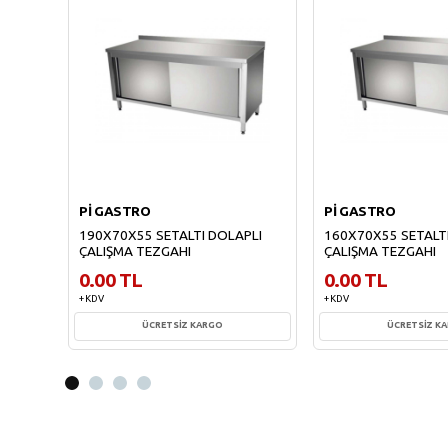
Pİ GASTRO
Pİ GASTRO
190X70X55 SETALTI DOLAPLI
160X70X55 SETALT
ÇALIŞMA TEZGAHI
ÇALIŞMA TEZGAHI
0.00 TL
0.00 TL
+ KDV
+ KDV
ÜCRETSİZ KARGO
ÜCRETSİZ K
Sepete Ekle
Sepete Ekl