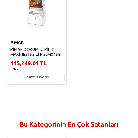
PİMAK
PİMAK DÖKÜMLÜ PİLİÇ
MAKİNESİ 55'Lİ PI5/M015B
115,249.01 TL
+ KDV
ÜCRETSİZ KARGO
Sepete Ekle
Bu Kategorinin En Çok Satanları