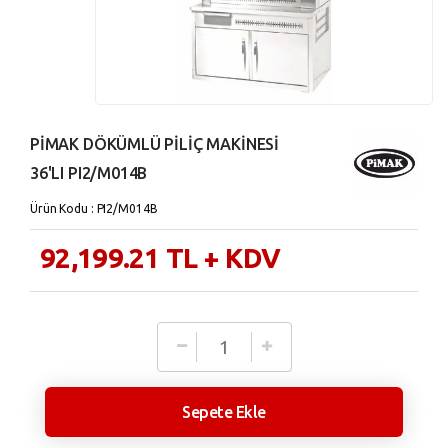
PİMAK DÖKÜMLÜ PİLİÇ MAKİNESİ
36'LI PI2/M014B
Ürün Kodu : PI2/M014B
92,199.21
TL
+ KDV
Sepete Ekle