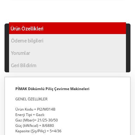
Ürün Özellikleri
Ödeme bilgileri
Yorumlar
Geri Bildirim
PİMAK Dökümlü Piliç Çevirme Makineleri
GENEL ÖZELLİKLER
Ürün Kodu = PI2/M014B
Enerji Tipi = Gazlı
Gaz (Mbar)= 21/25-30/50
Güç (kW/kcal) = 8/6880
Kapasite (Şiş/Piliç) = 5+4/36