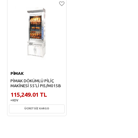
PİMAK
PİMAK DÖKÜMLÜ PİLİÇ
MAKİNESİ 55'Lİ PI5/M015B
115,249.01 TL
+ KDV
ÜCRETSİZ KARGO
Sepete Ekle