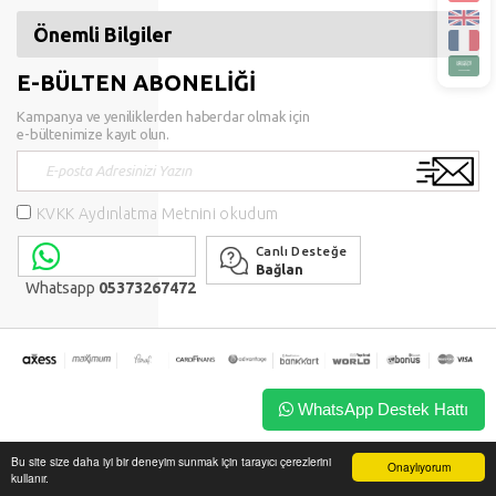
Önemli Bilgiler
E-BÜLTEN ABONELİĞİ
Kampanya ve yeniliklerden haberdar olmak için
e-bültenimize kayıt olun.
KVKK Aydınlatma Metnini okudum
Canlı Desteğe
Bağlan
Whatsapp
05373267472
WhatsApp Destek Hattı
Bu site size daha iyi bir deneyim sunmak için tarayıcı çerezlerini
Onaylıyorum
kullanır.