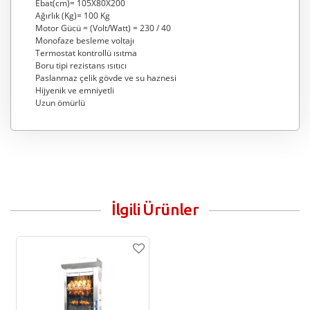
Ebat(cm)= 105X80X200
Ağırlık (Kg)= 100 Kg
Motor Gücü = (Volt/Watt) = 230 / 40
Monofaze besleme voltajı
Termostat kontrollü ısıtma
Boru tipi rezistans ısıtıcı
Paslanmaz çelik gövde ve su haznesi
Hijyenik ve emniyetli
Uzun ömürlü
İlgili Ürünler