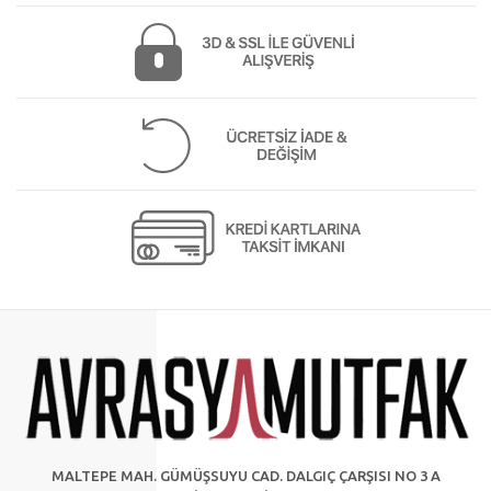
MALTEPE MAH. GÜMÜŞSUYU CAD. DALGIÇ ÇARŞISI NO 3 A