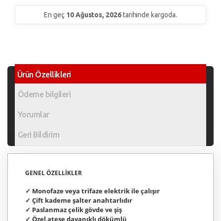
En geç
10 Ağustos, 2026
tarihinde kargoda.
Ürün Özellikleri
Ödeme bilgileri
Yorumlar
Geri Bildirim
GENEL ÖZELLİKLER
✓ Monofaze veya trifaze elektrik ile çalışır
✓ Çift kademe şalter anahtarlıdır
✓ Paslanmaz çelik gövde ve şiş
✓ Özel ateşe dayanıklı dökümlü