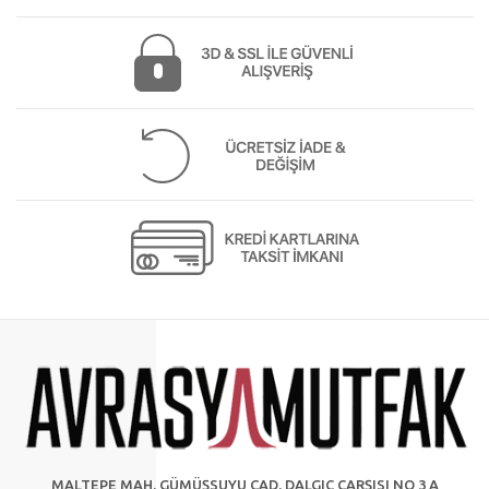
MALTEPE MAH. GÜMÜŞSUYU CAD. DALGIÇ ÇARŞISI NO 3 A