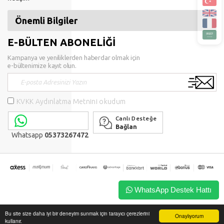
Önemli Bilgiler
E-BÜLTEN ABONELİĞİ
Kampanya ve yeniliklerden haberdar olmak için
e-bültenimize kayıt olun.
KVKK Aydınlatma Metnini okudum
Canlı Desteğe
Bağlan
Whatsapp
05373267472
WhatsApp Destek Hattı
Bu site size daha iyi bir deneyim sunmak için tarayıcı çerezlerini
Onaylıyorum
kullanır.