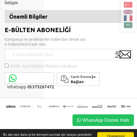
İletişim
Önemli Bilgiler
E-BÜLTEN ABONELİĞİ
Kampanya ve yeniliklerden haberdar olmak için
e-bültenimize kayıt olun.
KVKK Aydınlatma Metnini okudum
Canlı Desteğe
Bağlan
Whatsapp
05373267472
WhatsApp Destek Hattı
Bu site size daha iyi bir deneyim sunmak için tarayıcı çerezlerini
Onaylıyorum