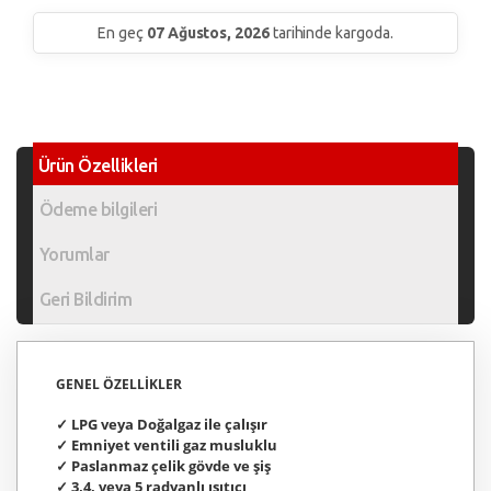
En geç
07 Ağustos, 2026
tarihinde kargoda.
Ürün Özellikleri
Ödeme bilgileri
Yorumlar
Geri Bildirim
GENEL ÖZELLİKLER
✓ LPG veya Doğalgaz ile çalışır
✓ Emniyet ventili gaz musluklu
✓ Paslanmaz çelik gövde ve şiş
✓ 3,4, veya 5 radyanlı ısıtıcı