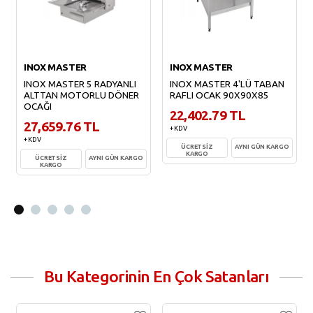
INOX MASTER
INOX MASTER
INOX MASTER 5 RADYANLI
INOX MASTER 4'LÜ TABAN
ALTTAN MOTORLU DÖNER
RAFLI OCAK 90X90X85
OCAĞI
22,402.79 TL
27,659.76 TL
+ KDV
+ KDV
ÜCRETSİZ
AYNI GÜN KARGO
KARGO
ÜCRETSİZ
AYNI GÜN KARGO
KARGO
Sepete Ekle
Sepete Ekle
Bu Kategorinin En Çok Satanları