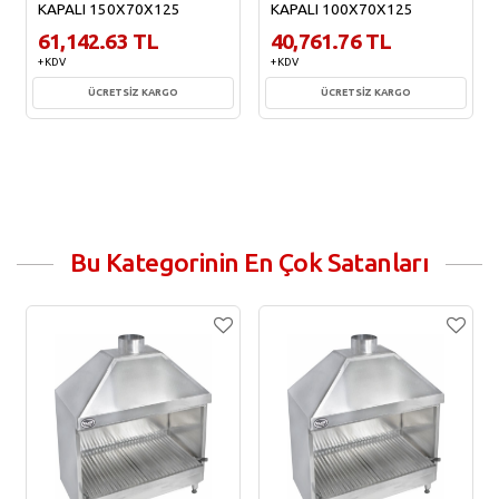
KAPALI 150X70X125
KAPALI 100X70X125
61,142.63 TL
40,761.76 TL
+ KDV
+ KDV
ÜCRETSİZ KARGO
ÜCRETSİZ KARGO
Sepete Ekle
Sepete Ekle
Bu Kategorinin En Çok Satanları