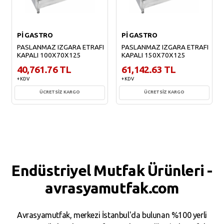
Pİ GASTRO
Pİ GASTRO
PASLANMAZ IZGARA ETRAFI
PASLANMAZ IZGARA ETRAFI
KAPALI 100X70X125
KAPALI 150X70X125
40,761.76 TL
61,142.63 TL
+ KDV
+ KDV
ÜCRETSİZ KARGO
ÜCRETSİZ KARGO
Sepete Ekle
Sepete Ekle
Endüstriyel Mutfak Ürünleri -
avrasyamutfak.com
Avrasyamutfak, merkezi İstanbul'da bulunan %100 yerli