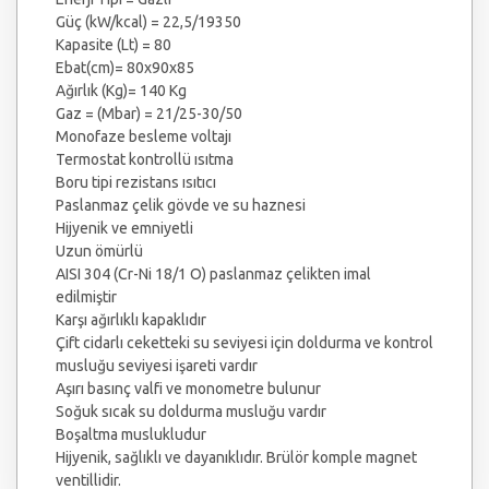
Güç (kW/kcal) = 22,5/19350
Kapasite (Lt) = 80
Ebat(cm)= 80x90x85
Ağırlık (Kg)= 140 Kg
Gaz = (Mbar) = 21/25-30/50
Monofaze besleme voltajı
Termostat kontrollü ısıtma
Boru tipi rezistans ısıtıcı
Paslanmaz çelik gövde ve su haznesi
Hijyenik ve emniyetli
Uzun ömürlü
AISI 304 (Cr-Ni 18/1 O) paslanmaz çelikten imal
edilmiştir
Karşı ağırlıklı kapaklıdır
Çift cidarlı ceketteki su seviyesi için doldurma ve kontrol
musluğu seviyesi işareti vardır
Aşırı basınç valfi ve monometre bulunur
Soğuk sıcak su doldurma musluğu vardır
Boşaltma muslukludur
Hijyenik, sağlıklı ve dayanıklıdır. Brülör komple magnet
ventillidir.