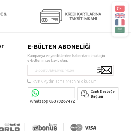
er
E-BÜLTEN ABONELİĞİ
Kampanya ve yeniliklerden haberdar olmak için
e-bültenimize kayıt olun.
KVKK Aydınlatma Metnini okudum
Canlı Desteğe
Bağlan
Whatsapp
05373267472