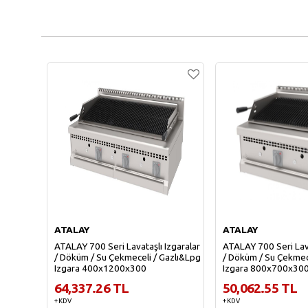
ATALAY
ATALAY
ATALAY 700 Seri Lavataşlı Izgaralar
ATALAY 700 Seri Lava
/ Döküm / Su Çekmeceli / Gazlı&Lpg
/ Döküm / Su Çekmec
Izgara 400x1200x300
Izgara 800x700x30
64,337.26 TL
50,062.55 TL
+ KDV
+ KDV