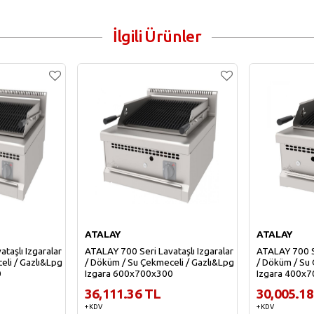
İlgili Ürünler
ATALAY
ATALAY
taşlı Izgaralar
ATALAY 700 Seri Lavataşlı Izgaralar
ATALAY 700 Se
eli / Gazlı&Lpg
/ Döküm / Su Çekmeceli / Gazlı&Lpg
/ Döküm / Su
0
Izgara 600x700x300
Izgara 400x
36,111.36 TL
30,005.18
+ KDV
+ KDV