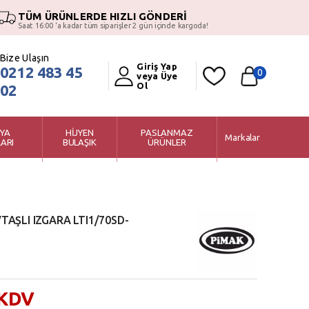
TÜM ÜRÜNLERDE HIZLI GÖNDERİ
Saat 16:00 ‘a kadar tüm siparişler 2 gün içinde kargoda!
Bize Ulaşın
Giriş Yap
0212 483 45
0
veya Üye
Ol
02
YA
HİJYEN
PASLANMAZ
Markalar
ARI
BULAŞIK
ÜRÜNLER
TAŞLI IZGARA LTI1/70SD-
 KDV