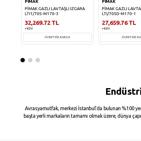
PİMAK
PİMAK
PİMAK GAZLI LAVTAŞLI IZGARA
PİMAK GAZLI LAVTA
LTI1/70S-M170-3
LTI/70SD-M170-1
32,269.72 TL
27,659.76 TL
+ KDV
+ KDV
ÜCRETSİZ KARGO
ÜCRETSİZ K
Sepete Ekle
Sepete Ekl
Endüstr
Avrasyamutfak, merkezi İstanbul'da bulunan %100 yerl
başta yerli markaların tamamı olmak üzere, dünya çapın