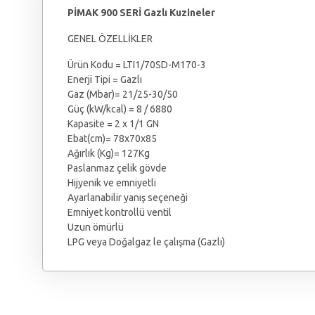
PİMAK 900 SERİ Gazlı Kuzineler
GENEL ÖZELLİKLER
Ürün Kodu = LTI1/70SD-M170-3
Enerji Tipi = Gazlı
Gaz (Mbar)= 21/25-30/50
Güç (kW/kcal) = 8 / 6880
Kapasite = 2 x 1/1 GN
Ebat(cm)= 78x70x85
Ağırlık (Kg)= 127Kg
Paslanmaz çelik gövde
Hijyenik ve emniyetli
Ayarlanabilir yanış seçeneği
Emniyet kontrollü ventil
Uzun ömürlü
LPG veya Doğalgaz le çalışma (Gazlı)