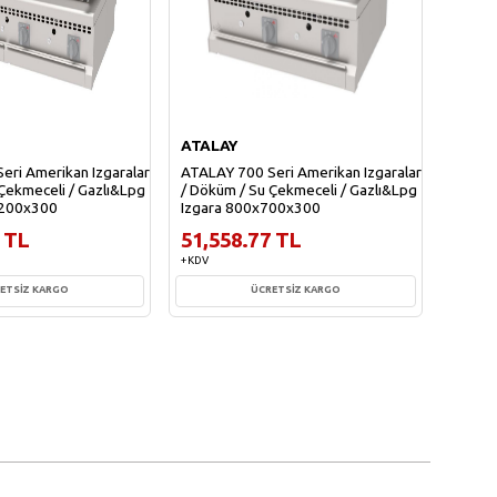
ATALAY
ATAL
eri Amerikan Izgaralar
ATALAY 700 Seri Amerikan Izgaralar
ATALAY
Çekmeceli / Gazlı&Lpg
/ Döküm / Su Çekmeceli / Gazlı&Lpg
/ Dökü
1200x300
Izgara 800x700x300
Izgar
 TL
51,558.77 TL
40,7
+ KDV
+ KDV
ETSİZ KARGO
ÜCRETSİZ KARGO
te Ekle
Sepete Ekle