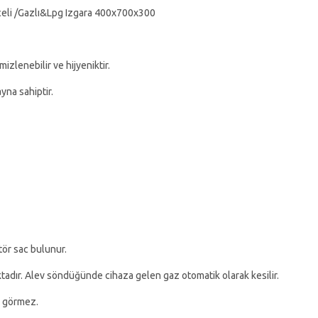
eceli /Gazlı&Lpg Izgara 400x700x300
zlenebilir ve hijyeniktir.
yna sahiptir.
tör sac bulunur.
tadır. Alev söndüğünde cihaza gelen gaz otomatik olarak kesilir.
r görmez.