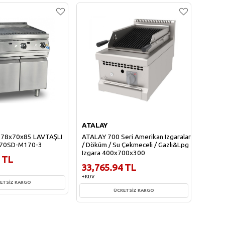
ATALAY
ATAL
 78x70x85 LAVTAŞLI
ATALAY 700 Seri Amerikan Izgaralar
ATALAY
/70SD-M170-3
/ Döküm / Su Çekmeceli / Gazlı&Lpg
/ Dökü
Izgara 400x700x300
Izgar
 TL
33,765.94 TL
40,7
+ KDV
+ KDV
ETSİZ KARGO
ÜCRETSİZ KARGO
te Ekle
Sepete Ekle