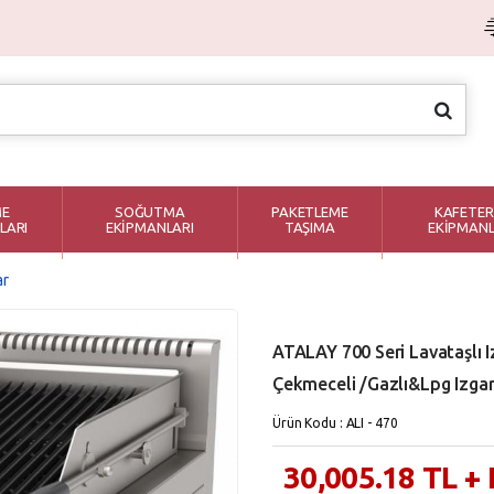
ME
SOĞUTMA
PAKETLEME
KAFETER
LARI
EKİPMANLARI
TAŞIMA
EKİPMANL
ar
ATALAY 700 Seri Lavataşlı I
Çekmeceli /Gazlı&Lpg Izga
Ürün Kodu : ALI - 470
30,005.18
TL
+