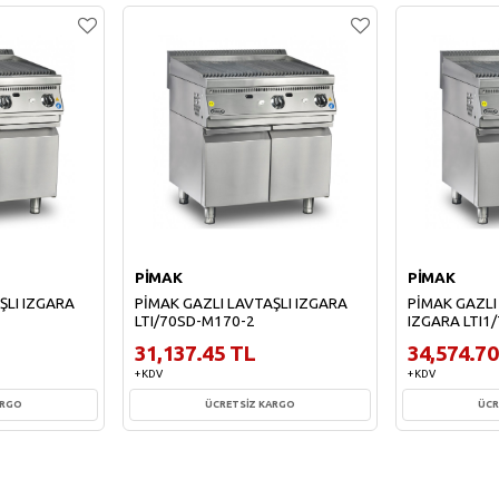
PİMAK
PİMAK
ŞLI IZGARA
PİMAK GAZLI LAVTAŞLI IZGARA
PİMAK GAZLI
LTI/70SD-M170-2
IZGARA LTI1
31,137.45 TL
34,574.70
+ KDV
+ KDV
ARGO
ÜCRETSİZ KARGO
ÜCR
e
Sepete Ekle
Sepe