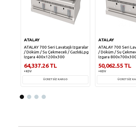
ATALAY
ATALAY
ATALAY 700 Seri Lavataşlı Izgaralar
ATALAY 700 Seri Lava
/ Döküm / Su Çekmeceli / Gazlı&Lpg
/ Döküm / Su Çekmec
Izgara 400x1200x300
Izgara 800x700x30
64,337.26 TL
50,062.55 TL
+ KDV
+ KDV
ÜCRETSİZ KARGO
ÜCRETSİZ K
Sepete Ekle
Sepete Ekl