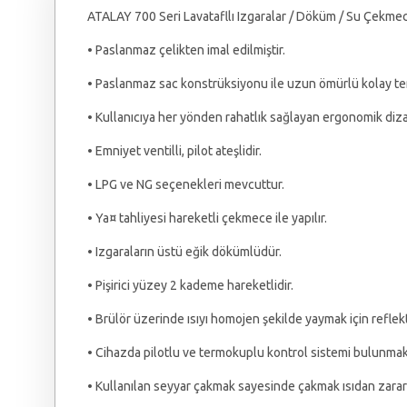
ATALAY 700 Seri Lavatafllı Izgaralar / Döküm / Su Çekm
• Paslanmaz çelikten imal edilmiştir.
• Paslanmaz sac konstrüksiyonu ile uzun ömürlü kolay temi
• Kullanıcıya her yönden rahatlık sağlayan ergonomik diza
• Emniyet ventilli, pilot ateşlidir.
• LPG ve NG seçenekleri mevcuttur.
• Ya¤ tahliyesi hareketli çekmece ile yapılır.
• Izgaraların üstü eğik dökümlüdür.
• Pişirici yüzey 2 kademe hareketlidir.
• Brülör üzerinde ısıyı homojen şekilde yaymak için reflek
• Cihazda pilotlu ve termokuplu kontrol sistemi bulunmak
• Kullanılan seyyar çakmak sayesinde çakmak ısıdan zara