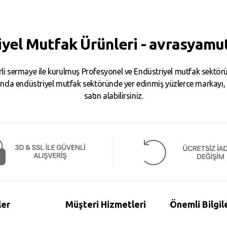
iyel Mutfak Ürünleri - avrasyamu
i sermaye ile kurulmuş Profesyonel ve Endüstriyel mutfak sektörün
da endüstriyel mutfak sektöründe yer edinmiş yüzlerce markayı, binl
satın alabilirsiniz.
ler
Müşteri Hizmetleri
Önemli Bilgil