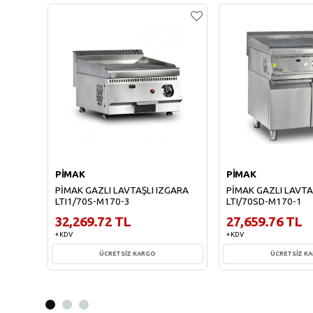
PİMAK
PİMAK
PİMAK GAZLI LAVTAŞLI IZGARA
PİMAK GAZLI LAVTA
LTI1/70S-M170-3
LTI/70SD-M170-1
32,269.72 TL
27,659.76 TL
+ KDV
+ KDV
ÜCRETSİZ KARGO
ÜCRETSİZ K
Sepete Ekle
Sepete Ekl