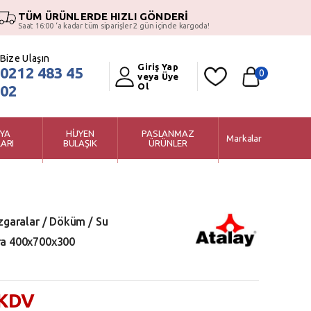
TÜM ÜRÜNLERDE HIZLI GÖNDERİ
Saat 16:00 ‘a kadar tüm siparişler 2 gün içinde kargoda!
Bize Ulaşın
Giriş Yap
0212 483 45
0
veya Üye
Ol
02
YA
HİJYEN
PASLANMAZ
Markalar
ARI
BULAŞIK
ÜRÜNLER
zgaralar / Döküm / Su
ra 400x700x300
 KDV