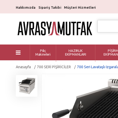
Hakkımızda
Sipariş Takibi
Müşteri Hizmetleri
Piliç
HAZIRLIK
PİŞİR
Makineleri
EKİPMANLARI
EKİPMAN
Anasayfa
700 SERİ PİŞİRİCİLER
700 Seri Lavataşlı Izgaral