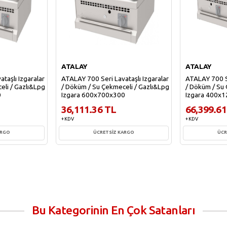
ATALAY
ATALAY
taşlı Izgaralar
ATALAY 700 Seri Lavataşlı Izgaralar
ATALAY 700 S
eli / Gazlı&Lpg
/ Döküm / Su Çekmeceli / Gazlı&Lpg
/ Döküm / Su 
0
Izgara 600x700x300
Izgara 400x
36,111.36 TL
66,399.61
+ KDV
+ KDV
ARGO
ÜCRETSİZ KARGO
ÜCR
e
Sepete Ekle
Sepe
Bu Kategorinin En Çok Satanları