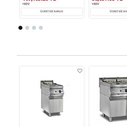
+ KDV
+ KDV
ÜCRETSİZ KARGO
ÜCRETSİZ K
Sepete Ekle
Sepete Ekl