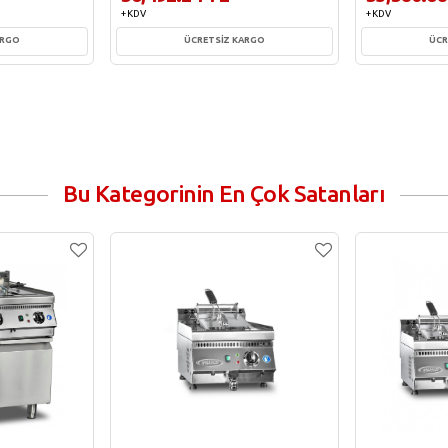
+ KDV
+ KDV
ARGO
ÜCRETSİZ KARGO
ÜCR
e
Sepete Ekle
Sepe
Bu Kategorinin En Çok Satanları