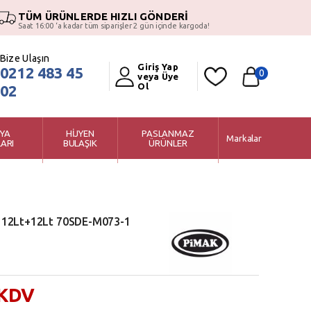
TÜM ÜRÜNLERDE HIZLI GÖNDERİ
Saat 16:00 ‘a kadar tüm siparişler 2 gün içinde kargoda!
Bize Ulaşın
Giriş Yap
0212 483 45
0
veya Üye
Ol
02
YA
HİJYEN
PASLANMAZ
Markalar
ARI
BULAŞIK
ÜRÜNLER
 12Lt+12Lt 70SDE-M073-1
 KDV