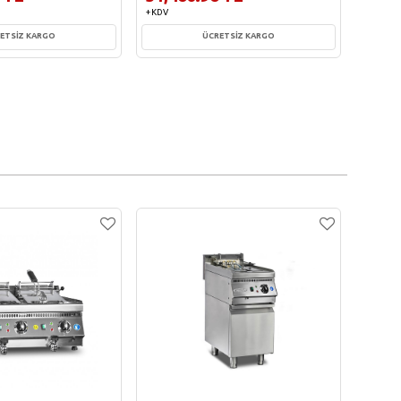
+ KDV
+ KDV
ETSİZ KARGO
ÜCRETSİZ KARGO
te Ekle
Sepete Ekle