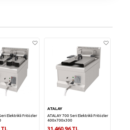
ATALAY
MAYA
i Elektrikli Fritözler
ATALAY 700 Seri Elektrikli Fritözler
MAYAPA
0
400x700x300
800x7
 TL
31,460.96 TL
58,0