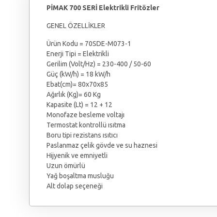
PİMAK 700 SERİ Elektrikli Fritözler
GENEL ÖZELLİKLER
Ürün Kodu = 70SDE-M073-1
Enerji Tipi = Elektrikli
Gerilim (Volt/Hz) = 230-400 / 50-60
Güç (kW/h) = 18 kW/h
Ebat(cm)= 80x70x85
Ağırlık (Kg)= 60 Kg
Kapasite (Lt) = 12 + 12
Monofaze besleme voltajı
Termostat kontrollü ısıtma
Boru tipi rezistans ısıtıcı
Paslanmaz çelik gövde ve su haznesi
Hijyenik ve emniyetli
Uzun ömürlü
Yağ boşaltma musluğu
Alt dolap seçeneği