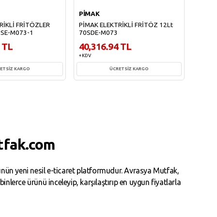
PİMAK
ATAL
RİKLİ FRİTÖZLER
PİMAK ELEKTRİKLİ FRİTÖZ 12Lt
ATALAY
0SE-M073-1
70SDE-M073
400x7
 TL
40,316.94 TL
31,4
+ KDV
+ KDV
ETSİZ KARGO
ÜCRETSİZ KARGO
te Ekle
Sepete Ekle
tfak.com
ün yeni nesil e-ticaret platformudur. Avrasya Mutfak,
erce ürünü inceleyip, karşılaştırıp en uygun fiyatlarla