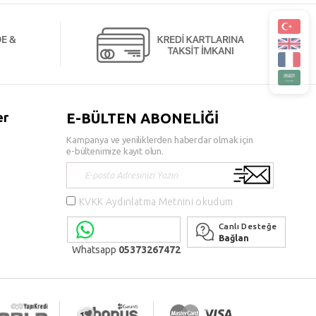
er
E-BÜLTEN ABONELİĞİ
Kampanya ve yeniliklerden haberdar olmak için
e-bültenimize kayıt olun.
KVKK Aydınlatma Metnini okudum
Canlı Desteğe
Bağlan
Whatsapp
05373267472