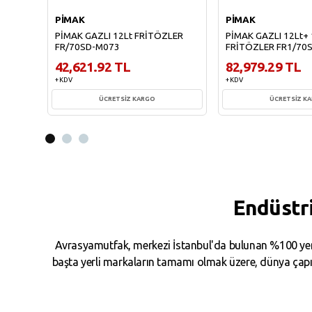
PİMAK
PİMAK
PİMAK GAZLI 12Lt FRİTÖZLER
PİMAK GAZLI 12Lt+ 
FR/70SD-M073
FRİTÖZLER FR1/70
42,621.92 TL
82,979.29 TL
+ KDV
+ KDV
ÜCRETSİZ KARGO
ÜCRETSİZ K
Sepete Ekle
Sepete Ekl
Endüstr
Avrasyamutfak, merkezi İstanbul'da bulunan %100 yerl
başta yerli markaların tamamı olmak üzere, dünya çapın