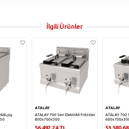
İlgili Ürünler
ATALAY
ATALAY
zlı&Lpg
ATALAY 700 Seri Elektrikli Fritözler
ATALAY 700 Ser
850
800x700x300
600x700x30
56,492.24 TL
53,580.68