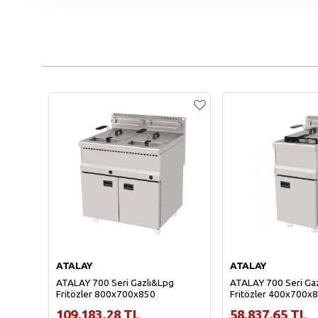
ATALAY
ATALAY
ATALAY 700 Seri Gazlı&Lpg
ATALAY 700 Seri Ga
Fritözler 800x700x850
Fritözler 400x700x
109,183.28 TL
58,837.65 TL