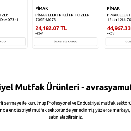
PİMAK
PİMAK
12Lt
PİMAK ELEKTRİKLİ FRİTÖZLER
PİMAK ELEKT
SD-M073-1
70SE-M073
12Lt+12Lt 7
24,182.07 TL
44,967.33
+ KDV
+ KDV
ARGO
ÜCRETSİZ KARGO
ÜCR
e
Sepete Ekle
Sepe
iyel Mutfak Ürünleri - avrasyamu
i sermaye ile kurulmuş Profesyonel ve Endüstriyel mutfak sektörün
da endüstriyel mutfak sektöründe yer edinmiş yüzlerce markayı, binl
satın alabilirsiniz.