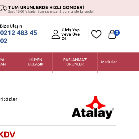
TÜM ÜRÜNLERDE HIZLI GÖNDERİ
Saat 16:00 ‘a kadar tüm siparişler 2 gün içinde kargoda!
Bize Ulaşın
Giriş Yap
0212 483 45
0
veya Üye
Ol
02
YA
HİJYEN
PASLANMAZ
Markalar
ARI
BULAŞIK
ÜRÜNLER
ritözler
 KDV