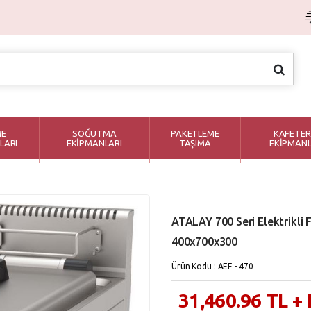
ME
SOĞUTMA
PAKETLEME
KAFETER
LARI
EKİPMANLARI
TAŞIMA
EKİPMANL
ATALAY 700 Seri Elektrikli F
400x700x300
Ürün Kodu : AEF - 470
31,460.96
TL
+