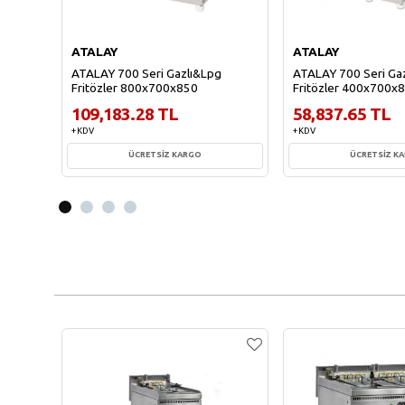
ATALAY
ATALAY
ATALAY 700 Seri Gazlı&Lpg
ATALAY 700 Seri Ga
Fritözler 800x700x850
Fritözler 400x700x
109,183.28 TL
58,837.65 TL
+ KDV
+ KDV
ÜCRETSİZ KARGO
ÜCRETSİZ K
Sepete Ekle
Sepete Ekl