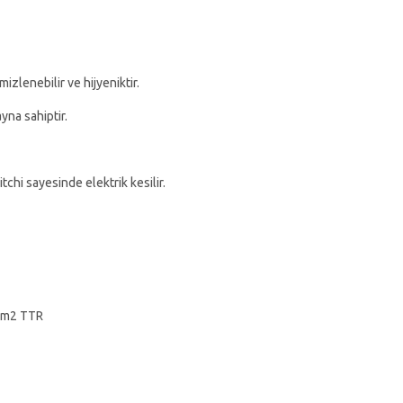
zlenebilir ve hijyeniktir.
yna sahiptir.
tchi sayesinde elektrik kesilir.
 mm2 TTR