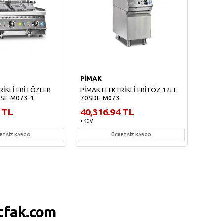
PİMAK
PİMA
RİKLİ FRİTÖZLER
PİMAK ELEKTRİKLİ FRİTÖZ 12Lt
PİMAK
0SE-M073-1
70SDE-M073
12Lt+
 TL
40,316.94 TL
59,9
+ KDV
+ KDV
ETSİZ KARGO
ÜCRETSİZ KARGO
te Ekle
Sepete Ekle
tfak.com