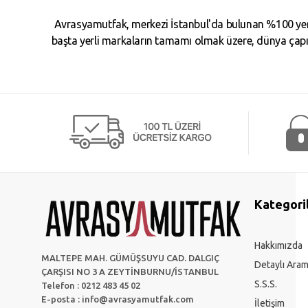
Avrasyamutfak, merkezi İstanbul'da bulunan %100 yerl
başta yerli markaların tamamı olmak üzere, dünya çapın
Kategori
Hakkımızda
MALTEPE MAH. GÜMÜŞSUYU CAD. DALGIÇ
Detaylı Ara
ÇARŞISI NO 3 A ZEYTİNBURNU/İSTANBUL
S.S.S.
Telefon : 0212 483 45 02
E-posta :
info@avrasyamutfak.com
İletişim