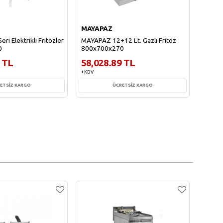
MAYAPAZ
MAYA
i Elektrikli Fritözler
MAYAPAZ 12+12 Lt. Gazlı Fritöz
MAYAPA
0
800x700x270
800x7
 TL
58,028.89 TL
67,6
+ KDV
+ KDV
ETSİZ KARGO
ÜCRETSİZ KARGO
te Ekle
Sepete Ekle