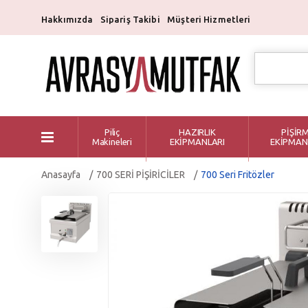
Hakkımızda
Sipariş Takibi
Müşteri Hizmetleri
Piliç
HAZIRLIK
PİŞİR
Makineleri
EKİPMANLARI
EKİPMAN
Anasayfa
700 SERİ PİŞİRİCİLER
700 Seri Fritözler