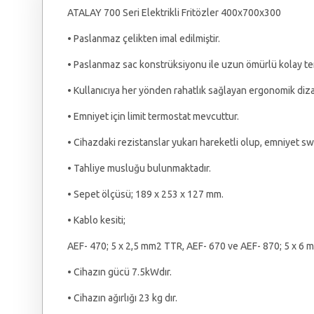
ATALAY 700 Seri Elektrikli Fritözler 400x700x300
• Paslanmaz çelikten imal edilmiştir.
• Paslanmaz sac konstrüksiyonu ile uzun ömürlü kolay temi
• Kullanıcıya her yönden rahatlık sağlayan ergonomik diza
• Emniyet için limit termostat mevcuttur.
• Cihazdaki rezistanslar yukarı hareketli olup, emniyet swi
• Tahliye musluğu bulunmaktadır.
• Sepet ölçüsü; 189 x 253 x 127 mm.
• Kablo kesiti;
AEF- 470; 5 x 2,5 mm2 TTR, AEF- 670 ve AEF- 870; 5 x 6
• Cihazın gücü 7.5kWdır.
• Cihazın ağırlığı 23 kg dır.