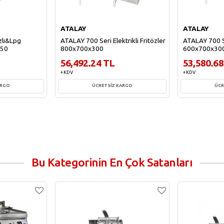
ATALAY
ATALAY
zlı&Lpg
ATALAY 700 Seri Elektrikli Fritözler
ATALAY 700 Ser
850
800x700x300
600x700x30
56,492.24 TL
53,580.68
+ KDV
+ KDV
ARGO
ÜCRETSİZ KARGO
ÜCR
e
Sepete Ekle
Sepe
Bu Kategorinin En Çok Satanları