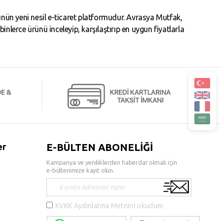
ün yeni nesil e-ticaret platformudur. Avrasya Mutfak,
erce ürünü inceleyip, karşılaştırıp en uygun fiyatlarla
er
E-BÜLTEN ABONELİĞİ
Kampanya ve yeniliklerden haberdar olmak için
e-bültenimize kayıt olun.
KVKK Aydınlatma Metnini okudum