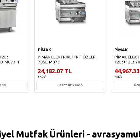
PİMAK
PİMAK
12Lt
PİMAK ELEKTRİKLİ FRİTÖZLER
PİMAK ELEKT
SD-M073-1
70SE-M073
12Lt+12Lt 7
24,182.07 TL
44,967.33
+ KDV
+ KDV
ARGO
ÜCRETSİZ KARGO
ÜCR
e
Sepete Ekle
Sepe
iyel Mutfak Ürünleri - avrasyamu