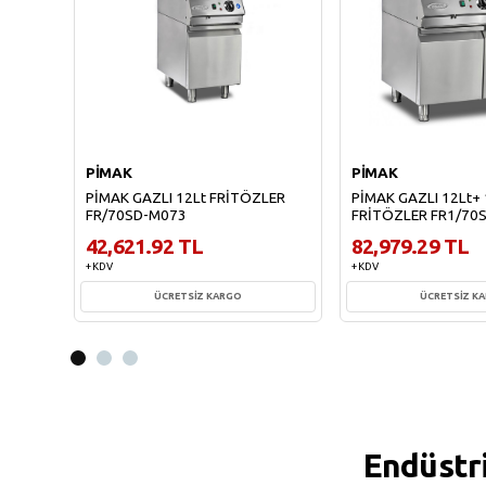
PİMAK
PİMAK
PİMAK GAZLI 12Lt FRİTÖZLER
PİMAK GAZLI 12Lt+ 
FR/70SD-M073
FRİTÖZLER FR1/70
42,621.92 TL
82,979.29 TL
+ KDV
+ KDV
ÜCRETSİZ KARGO
ÜCRETSİZ K
Sepete Ekle
Sepete Ekl
Endüstr