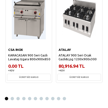
CSA INOX
ATALAY
KARACASAN 900 Seri Gazlı
ATALAY 900 Seri Ocak
Lavataş Izgara 800x900x850
Gazlı&Lpg 1200x900x300
0.00 TL
80,916.94 TL
+ KDV
+ KDV
ÜCRETSİZ KARGO
ÜCRETSİZ KARGO
Sepete Ekle
Sepete Ekle