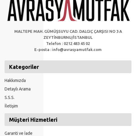
MALTEPE MAH. GÜMÜŞSUYU CAD. DALGIÇ ÇARŞISI NO 3 A
ZEYTİNBURNU/İSTANBUL
Telefon : 0212 483 45 02
E-posta :
info@avrasyamutfak.com
Kategoriler
Hakkımızda
Detaylı Arama
S.S.S.
İletişim
Müşteri Hizmetleri
Garanti ve İade