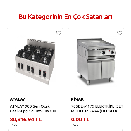
Bu Kategorinin En Çok Satanları
ATALAY
PİMAK
ATALAY 900 Seri Ocak
70SDE-M179 ELEKTRİKLİ SET
Gazlı&Lpg 1200x900x300
MODEL IZGARA (OLUKLU)
80,916.94 TL
0.00 TL
+ KDV
+ KDV