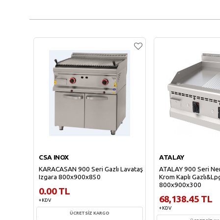
CSA INOX
ATALAY
KARACASAN 900 Seri Gazlı Lavataş
ATALAY 900 Seri Ner
Izgara 800x900x850
Krom Kaplı Gazlı&Lp
800x900x300
0.00 TL
68,138.45 TL
+ KDV
+ KDV
ÜCRETSİZ KARGO