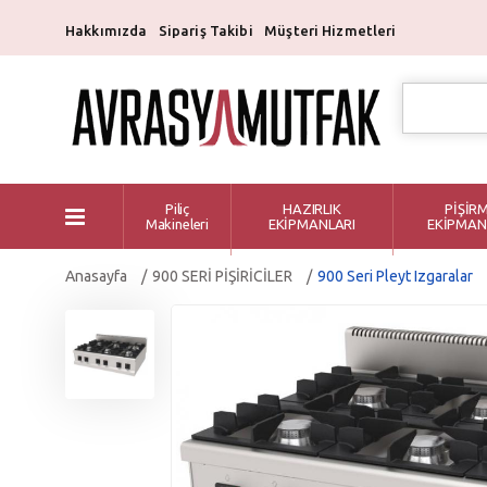
Hakkımızda
Sipariş Takibi
Müşteri Hizmetleri
Piliç
HAZIRLIK
PİŞİR
Makineleri
EKİPMANLARI
EKİPMAN
Anasayfa
900 SERİ PİŞİRİCİLER
900 Seri Pleyt Izgaralar