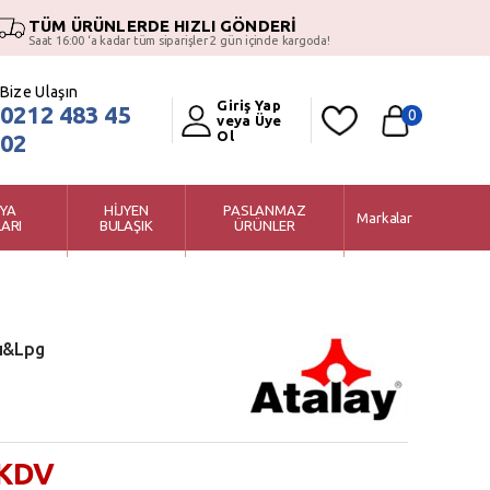
TÜM ÜRÜNLERDE HIZLI GÖNDERİ
Saat 16:00 ‘a kadar tüm siparişler 2 gün içinde kargoda!
Bize Ulaşın
Giriş Yap
0212 483 45
0
veya Üye
Ol
02
YA
HİJYEN
PASLANMAZ
Markalar
ARI
BULAŞIK
ÜRÜNLER
lı&Lpg
 KDV