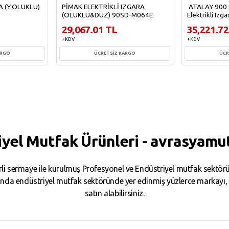
A (Y.OLUKLU)
PİMAK ELEKTRİKLİ IZGARA
ATALAY 900 S
(OLUKLU&DÜZ) 90SD-M064E
Elektrikli Iz
29,067.01 TL
35,221.72
+ KDV
+ KDV
ARGO
ÜCRETSİZ KARGO
ÜCR
e
Sepete Ekle
Sepe
iyel Mutfak Ürünleri - avrasyamu
i sermaye ile kurulmuş Profesyonel ve Endüstriyel mutfak sektörün
da endüstriyel mutfak sektöründe yer edinmiş yüzlerce markayı, binl
satın alabilirsiniz.