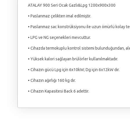
ATALAY 900 Seri Ocak Gazlı&Lpg 1200x900x300
• Paslanmaz çelikten imal edilmiştir.
• Paslanmaz sac konstrüksiyonu ile uzun ömürlü kolay temi
• LPG ve NG seçenekleri mevcuttur.
• Cihazda termokuplu kontrol sistemi bulunduğundan, ale
• Yüksek kalori sağlayan brülörler kullanılmaktadır.
• Cihazın gücü Lpg için 6x10kW; Dg için 6x12kW dır.
• Cihazın ağırlığı 160 kg dır.
• Cihazın Kapasitesi Back 6 adettir.