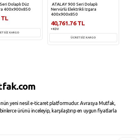
eri Dolaplı Düz
ATALAY 900 Seri Dolaplı
ATALAY
gara 400x900x850
Nervürlü Elektrikli Izgara
Kaplı 
400x900x850
 TL
42,2
40,761.76 TL
+ KDV
+ KDV
ETSİZ KARGO
ÜCRETSİZ KARGO
te Ekle
Sepete Ekle
tfak.com
ün yeni nesil e-ticaret platformudur. Avrasya Mutfak,
erce ürünü inceleyip, karşılaştırıp en uygun fiyatlarla