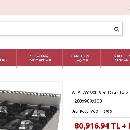
ME
SOĞUTMA
PAKETLEME
KAFETER
LARI
EKİPMANLARI
TAŞIMA
EKİPMANL
ATALAY 900 Seri Ocak Gaz
1200x900x300
Ürün Kodu : AGO - 1290 S
80,916.94
TL
+