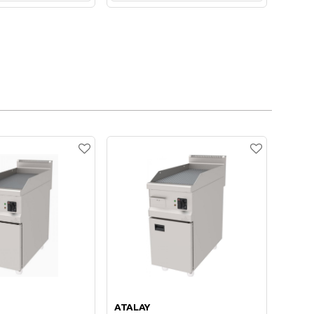
te Ekle
Sepete Ekle
ATALAY
ATAL