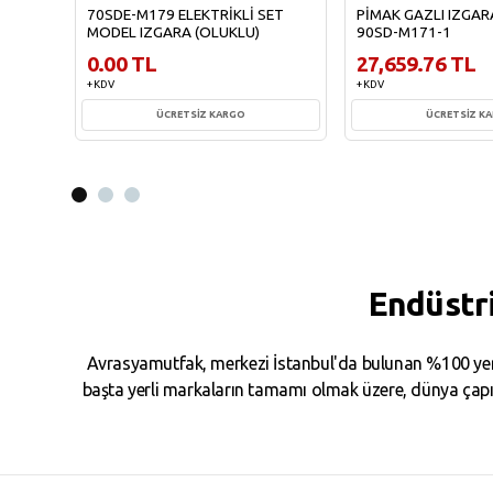
70SDE-M179 ELEKTRİKLİ SET
PİMAK GAZLI IZGAR
MODEL IZGARA (OLUKLU)
90SD-M171-1
0.00 TL
27,659.76 TL
+ KDV
+ KDV
ÜCRETSİZ KARGO
ÜCRETSİZ K
Sepete Ekle
Sepete Ekl
Endüstr
Avrasyamutfak, merkezi İstanbul'da bulunan %100 yerl
başta yerli markaların tamamı olmak üzere, dünya çapın