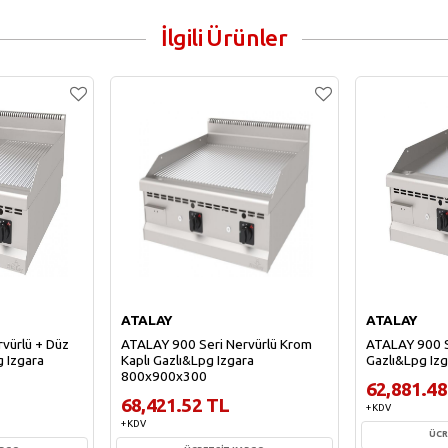
İlgili Ürünler
ATALAY
ATALAY
vürlü + Düz
ATALAY 900 Seri Nervürlü Krom
ATALAY 900 S
g Izgara
Kaplı Gazlı&Lpg Izgara
Gazlı&Lpg Iz
800x900x300
62,881.48
68,421.52 TL
+ KDV
+ KDV
ÜCR