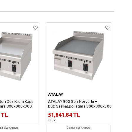
ATALAY
ATAL
eri Düz Krom Kaplı
ATALAY 900 Seri Nervürlü +
ATALA
gara 800x900x300
Düz Gazlı&Lpg Izgara 800x900x300
Nervür
800x9
 TL
51,841.84 TL
53,2
+ KDV
+ KDV
ETSİZ KARGO
ÜCRETSİZ KARGO