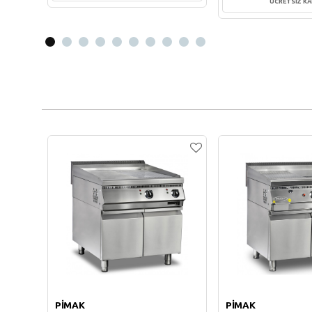
ÜCRETSİZ K
Sepete Ekle
Sepete Ekl
PİMAK
PİMAK