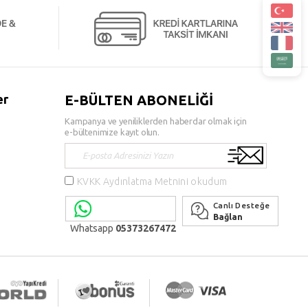
er
E-BÜLTEN ABONELİĞİ
Kampanya ve yeniliklerden haberdar olmak için
e-bültenimize kayıt olun.
KVKK Aydınlatma Metnini okudum
Canlı Desteğe
Bağlan
Whatsapp
05373267472