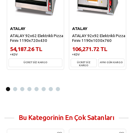
ATALAY
ATALAY
ATALAY 92x62 Elektrikli Pizza
ATALAY 92x92 Elektrikli Pizza
Fırını 1190x720x430
Fırını 1190x1030x760
54,187.26 TL
106,271.72 TL
+ KDV
+ KDV
ÜCRETSİZ KARGO
ÜCRETSİZ
AYNI GÜN KARGO
KARGO
Sepete Ekle
Sepete Ekle
Bu Kategorinin En Çok Satanları