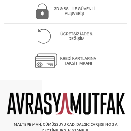
MALTEPE MAH. GÜMÜŞSUYU CAD. DALGIÇ ÇARŞISI NO 3 A
ZEYTİNBURNU/İSTANBUL