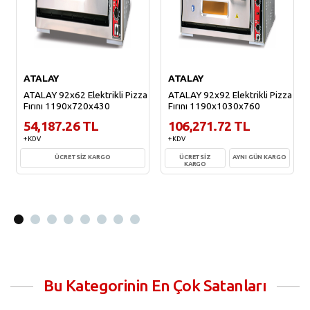
ATALAY
ATALAY
ATALAY 92x62 Elektrikli Pizza
ATALAY 92x92 Elektrikli Pizza
Fırını 1190x720x430
Fırını 1190x1030x760
54,187.26 TL
106,271.72 TL
+ KDV
+ KDV
ÜCRETSİZ KARGO
ÜCRETSİZ
AYNI GÜN KARGO
KARGO
Sepete Ekle
Sepete Ekle
Bu Kategorinin En Çok Satanları