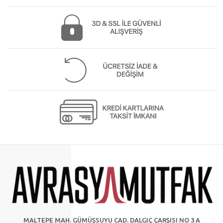
MALTEPE MAH. GÜMÜŞSUYU CAD. DALGIÇ ÇARŞISI NO 3 A