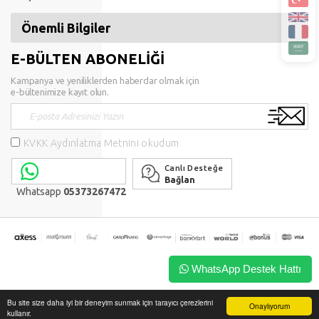
Önemli Bilgiler
E-BÜLTEN ABONELİĞİ
Kampanya ve yeniliklerden haberdar olmak için
e-bültenimize kayıt olun.
KVKK Aydınlatma Metnini okudum
Canlı Desteğe
Bağlan
Whatsapp
05373267472
WhatsApp Destek Hattı
Bu site size daha iyi bir deneyim sunmak için tarayıcı çerezlerini
Onaylıyorum
kullanır.