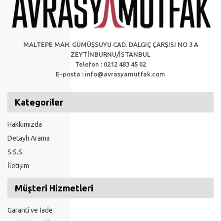
MALTEPE MAH. GÜMÜŞSUYU CAD. DALGIÇ ÇARŞISI NO 3 A
ZEYTİNBURNU/İSTANBUL
Telefon : 0212 483 45 02
E-posta :
info@avrasyamutfak.com
Kategoriler
Hakkımızda
Detaylı Arama
S.S.S.
İletişim
Müşteri Hizmetleri
Garanti ve İade