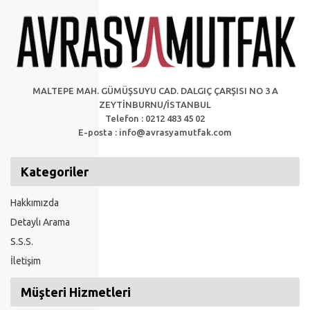
MALTEPE MAH. GÜMÜŞSUYU CAD. DALGIÇ ÇARŞISI NO 3 A
ZEYTİNBURNU/İSTANBUL
Telefon : 0212 483 45 02
E-posta :
info@avrasyamutfak.com
Kategoriler
Hakkımızda
Detaylı Arama
S.S.S.
İletişim
Müşteri Hizmetleri