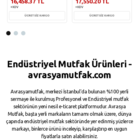
16,458.37 TL
17,550.20 TL
+ KDV
+ KDV
ÜCRETSİZ KARGO
ÜCRETSİZ KARGO
Sepete Ekle
Sepete Ekle
Endüstriyel Mutfak Ürünleri -
avrasyamutfak.com
Avrasyamutfak, merkezi İstanbul'da bulunan %100 yerli
sermaye ile kurulmuş Profesyonel ve Endüstriyel mutfak
sektörünün yeni nesil e-ticaret platformudur. Avrasya
Mutfak, başta yerli markaların tamamı olmak üzere, dünya
çapında endüstriyel mutfak sektöründe yer edinmiş yüzlerce
markayı, binlerce ürünü inceleyip, karşılaştırıp en uygun
fiyatlarla satın alabilirsiniz.