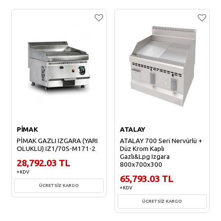
PİMAK
ATALAY
PİMAK GAZLI IZGARA (YARI
ATALAY 700 Seri Nervürlü +
OLUKLU) IZ1/70S-M171-2
Düz Krom Kaplı
Gazlı&Lpg Izgara
28,792.03 TL
800x700x300
+ KDV
65,793.03 TL
ÜCRETSİZ KARGO
+ KDV
ÜCRETSİZ KARGO
Sepete Ekle