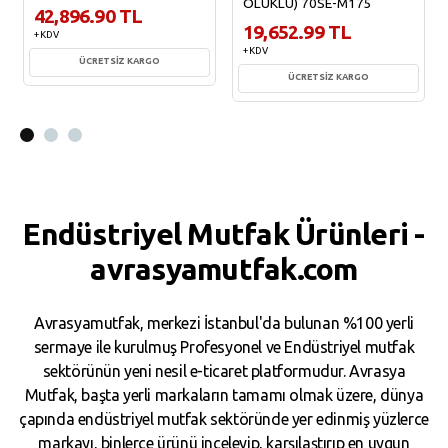
OLUKLU) 70SE-M175
42,896.90 TL
19,652.99 TL
+ KDV
+ KDV
ÜCRETSİZ KARGO
ÜCRETSİZ KARGO
Sepete Ekle
Sepete Ekle
Endüstriyel Mutfak Ürünleri -
avrasyamutfak.com
Avrasyamutfak, merkezi İstanbul'da bulunan %100 yerli
sermaye ile kurulmuş Profesyonel ve Endüstriyel mutfak
sektörünün yeni nesil e-ticaret platformudur. Avrasya
Mutfak, başta yerli markaların tamamı olmak üzere, dünya
çapında endüstriyel mutfak sektöründe yer edinmiş yüzlerce
markayı, binlerce ürünü inceleyip, karşılaştırıp en uygun