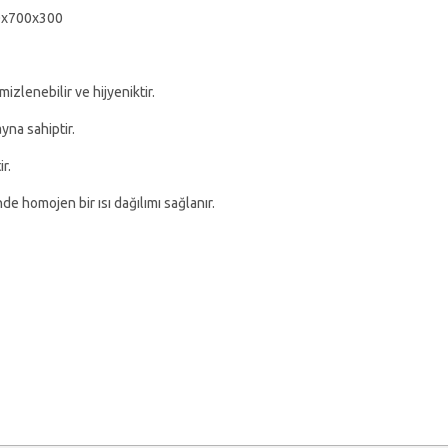
00x700x300
zlenebilir ve hijyeniktir.
yna sahiptir.
r.
e homojen bir ısı dağılımı sağlanır.