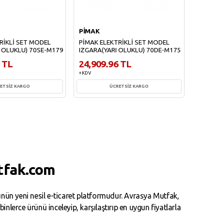
PİMAK
ATAL
RİKLİ SET MODEL
PİMAK ELEKTRİKLİ SET MODEL
ATALA
I OLUKLU) 70SE-M179
IZGARA(YARI OLUKLU) 70DE-M175
Elektr
 TL
24,909.96 TL
22,4
+ KDV
+ KDV
ETSİZ KARGO
ÜCRETSİZ KARGO
te Ekle
Sepete Ekle
tfak.com
ün yeni nesil e-ticaret platformudur. Avrasya Mutfak,
erce ürünü inceleyip, karşılaştırıp en uygun fiyatlarla