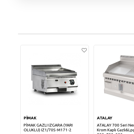
PİMAK
ATALAY
PİMAK GAZLI IZGARA (YARI
ATALAY 700 Seri Ner
OLUKLU) IZ1/70S-M171-2
Krom Kaplı Gazlı&Lp