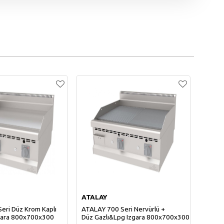
ATALAY
ATAL
eri Düz Krom Kaplı
ATALAY 700 Seri Nervürlü +
ATALA
gara 800x700x300
Düz Gazlı&Lpg Izgara 800x700x300
Nervür