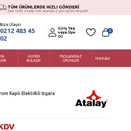
TÜM ÜRÜNLERDE HIZLI GÖNDERİ
Saat 16:00 ‘a kadar tüm siparişler 2 gün içinde kargoda!
Bize Ulaşın
Giriş Yap
0212 483 45
0
veya Üye
Ol
02
YA
HİJYEN
PASLANMAZ
Markalar
ARI
BULAŞIK
ÜRÜNLER
om Kaplı Elektrikli Izgara
 KDV