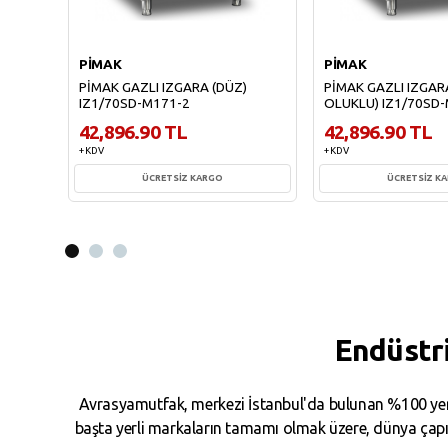
PİMAK
PİMAK
PİMAK GAZLI IZGARA (DÜZ)
PİMAK GAZLI IZGARA
IZ1/70SD-M171-2
OLUKLU) IZ1/70SD
42,896.90 TL
42,896.90 TL
+ KDV
+ KDV
ÜCRETSİZ KARGO
ÜCRETSİZ K
Sepete Ekle
Sepete Ekl
Endüstr
Avrasyamutfak, merkezi İstanbul'da bulunan %100 yerl
başta yerli markaların tamamı olmak üzere, dünya çapın