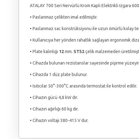
ATALAY 700 Seri Nervürlü Krom Kaplı Elektrikli Izgara 6
• Paslanmaz çelikten imal edilmiştir.
• Paslanmaz sac konstrüksiyonu ile uzun ömürlü kolay temi
• Kullanıcıya her yönden rahatlık sağlayan ergonomik diza
• Plate kalınlığı
12
mm.
ST52
çelik malzemeden üretilmişti
• Cihazda bulunan rezistanslar sayesinde pişirme yüzeyind
• Cihazda 1 düz plate bulunur.
• Isıtıcılar 50°-300°C arasında termostat ile kontrol edilir.
• Cihazın gücü 4,8 kW dır.
• Cihazın ağırlığı 60 kg dır.
• Cihazın voltajı 380-415 V dur.