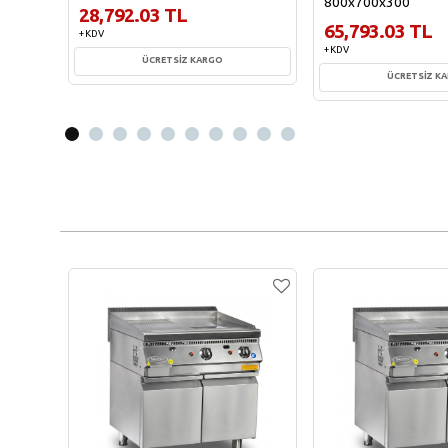
800x700x300
28,792.03 TL
65,793.03 TL
+ KDV
+ KDV
ÜCRETSİZ KARGO
ÜCRETSİZ K
Sepete Ekle
Sepete Ekl