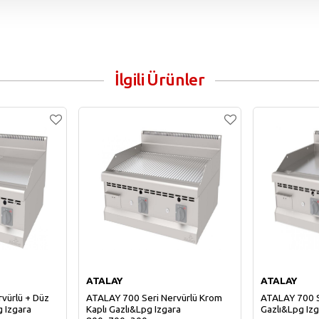
İlgili Ürünler
ATALAY
ATALAY
vürlü + Düz
ATALAY 700 Seri Nervürlü Krom
ATALAY 700 S
g Izgara
Kaplı Gazlı&Lpg Izgara
Gazlı&Lpg Iz