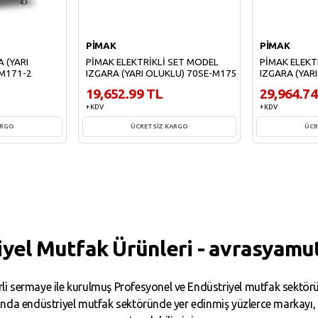
PİMAK
PİMAK
 (YARI
PİMAK ELEKTRİKLİ SET MODEL
PİMAK ELEKT
-M171-2
IZGARA (YARI OLUKLU) 70SE-M175
IZGARA (YAR
19,652.99 TL
29,964.74
+ KDV
+ KDV
ARGO
ÜCRETSİZ KARGO
ÜCR
e
Sepete Ekle
Sepe
iyel Mutfak Ürünleri - avrasyamu
i sermaye ile kurulmuş Profesyonel ve Endüstriyel mutfak sektörün
da endüstriyel mutfak sektöründe yer edinmiş yüzlerce markayı, binl