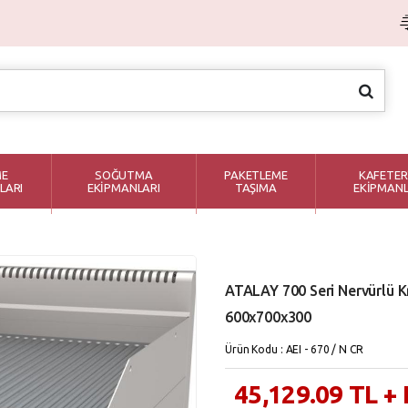
ME
SOĞUTMA
PAKETLEME
KAFETER
LARI
EKİPMANLARI
TAŞIMA
EKİPMANL
ATALAY 700 Seri Nervürlü Kr
600x700x300
Ürün Kodu : AEI - 670 / N CR
45,129.09
TL
+