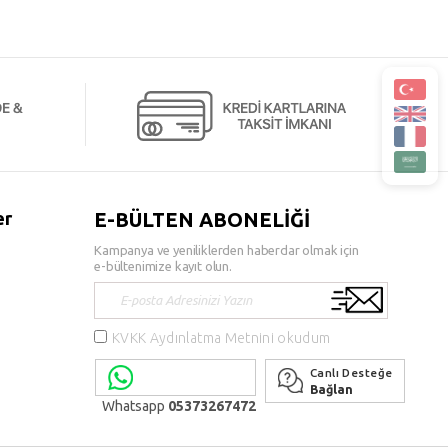
er
E-BÜLTEN ABONELİĞİ
Kampanya ve yeniliklerden haberdar olmak için
e-bültenimize kayıt olun.
KVKK Aydınlatma Metnini okudum
Canlı Desteğe
Bağlan
Whatsapp
05373267472