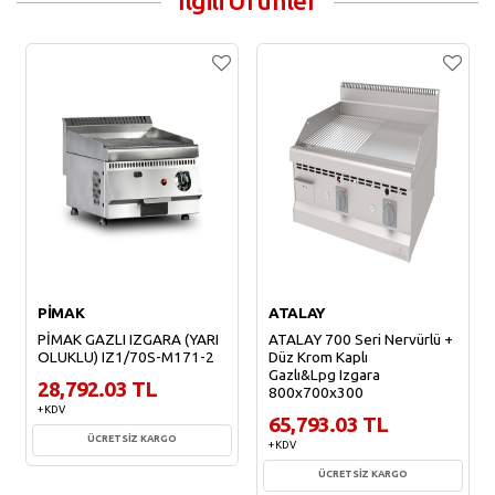
İlgili Ürünler
PİMAK
ATALAY
PİMAK GAZLI IZGARA (YARI
ATALAY 700 Seri Nervürlü +
OLUKLU) IZ1/70S-M171-2
Düz Krom Kaplı
Gazlı&Lpg Izgara
28,792.03 TL
800x700x300
+ KDV
65,793.03 TL
ÜCRETSİZ KARGO
+ KDV
ÜCRETSİZ KARGO
Sepete Ekle