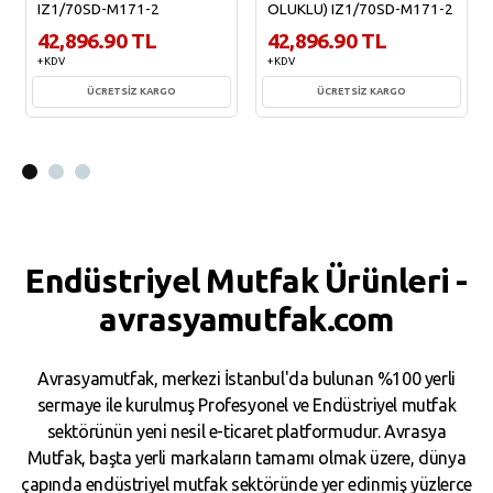
IZ1/70SD-M171-2
OLUKLU) IZ1/70SD-M171-2
42,896.90 TL
42,896.90 TL
+ KDV
+ KDV
ÜCRETSİZ KARGO
ÜCRETSİZ KARGO
Sepete Ekle
Sepete Ekle
Endüstriyel Mutfak Ürünleri -
avrasyamutfak.com
Avrasyamutfak, merkezi İstanbul'da bulunan %100 yerli
sermaye ile kurulmuş Profesyonel ve Endüstriyel mutfak
sektörünün yeni nesil e-ticaret platformudur. Avrasya
Mutfak, başta yerli markaların tamamı olmak üzere, dünya
çapında endüstriyel mutfak sektöründe yer edinmiş yüzlerce